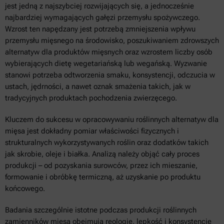
jest jedną z najszybciej rozwijających się, a jednocześnie
najbardziej wymagających gałęzi przemysłu spożywczego.
Wzrost ten napędzany jest potrzebą zmniejszenia wpływu
przemysłu mięsnego na środowisko, poszukiwaniem zdrowszych
alternatyw dla produktów mięsnych oraz wzrostem liczby osób
wybierających dietę wegetariańską lub wegańską. Wyzwanie
stanowi potrzeba odtworzenia smaku, konsystencji, odczucia w
ustach, jędrności, a nawet oznak smażenia takich, jak w
tradycyjnych produktach pochodzenia zwierzęcego.
Kluczem do sukcesu w opracowywaniu roślinnych alternatyw dla
mięsa jest dokładny pomiar właściwości fizycznych i
strukturalnych wykorzystywanych roślin oraz dodatków takich
jak skrobie, oleje i białka. Analizą należy objąć cały proces
produkcji – od pozyskania surowców, przez ich mieszanie,
formowanie i obróbkę termiczną, aż uzyskanie po produktu
końcowego.
Badania szczególnie istotne podczas produkcji roślinnych
zamienników mięsa obejmują reologię, lepkość i konsystencję