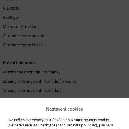
Viskozita
Reologie
Mikrovlnný rozklad
Charakterizace povrchu
Charakterizace částic
Právní informace
Všeobecné obchodní podmínky
Zásady ochrany osobních údajů skupiny
Zásady ochrany osobních údajů
Právní sdělení
Nastavení cookies
Podmínky použití
Ochranné známky
Na našich internetových stránkách používáme soubory cookie.
Některé z nich jsou nezbytné (např. pro nákupní košík), jiné nám
Systém oznamování nekalých praktik