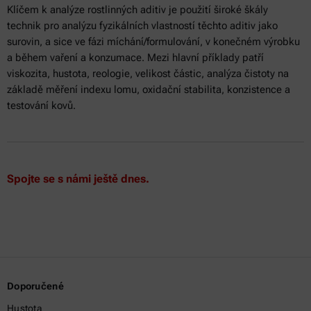
Klíčem k analýze rostlinných aditiv je použití široké škály
technik pro analýzu fyzikálních vlastností těchto aditiv jako
surovin, a sice ve fázi míchání/formulování, v konečném výrobku
a během vaření a konzumace. Mezi hlavní příklady patří
viskozita, hustota, reologie, velikost částic, analýza čistoty na
základě měření indexu lomu, oxidační stabilita, konzistence a
testování kovů.
Spojte se s námi ještě dnes.
Doporučené
Hustota