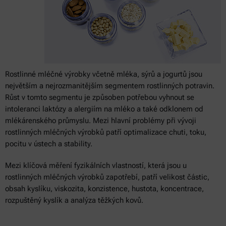
Rostlinné mléčné výrobky včetně mléka, sýrů a jogurtů jsou
největším a nejrozmanitějším segmentem rostlinných potravin.
Růst v tomto segmentu je způsoben potřebou vyhnout se
intoleranci laktózy a alergiím na mléko a také odklonem od
mlékárenského průmyslu. Mezi hlavní problémy při vývoji
rostlinných mléčných výrobků patří optimalizace chuti, toku,
pocitu v ústech a stability.
Mezi klíčová měření fyzikálních vlastností, která jsou u
rostlinných mléčných výrobků zapotřebí, patří velikost částic,
obsah kyslíku, viskozita, konzistence, hustota, koncentrace,
rozpuštěný kyslík a analýza těžkých kovů.