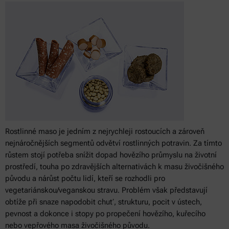
Rostlinné maso je jedním z nejrychleji rostoucích a zároveň
nejnáročnějších segmentů odvětví rostlinných potravin. Za tímto
růstem stojí potřeba snížit dopad hovězího průmyslu na životní
prostředí, touha po zdravějších alternativách k masu živočišného
původu a nárůst počtu lidí, kteří se rozhodli pro
vegetariánskou/veganskou stravu. Problém však představují
obtíže při snaze napodobit chuť, strukturu, pocit v ústech,
pevnost a dokonce i stopy po propečení hovězího, kuřecího
nebo vepřového masa živočišného původu.