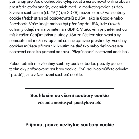
pomáhají pro Vás dlouhodobě vylepšovat a usnadňovat online obsah
prostřednictvím analýz, externích médií a marketingových služeb.
S vaším souhlasem (čl. 49 (1) (a) GDPR) můžeme používat soubory
Podpora produktů
cookie třetích stran od poskytovatelů z USA, jako je Google nebo
Facebook. Vaše údaje mohou být předány do USA, kde úroveň
Certifikovaný servis Anton Paar
ochrany údajů není srovnatelná s GDPR. V takovém případě mohou
mít k vašim údajům přístup úřady USA za účelem sledování a vy
Prohlášení o bezpečnosti
nemusíte mít možnost uplatnit účinné opravné prostředky. Všechny
cookies můžete přijmout kliknutím na tlačítko nebo definovat svá
Technická centra společnosti Anton Paar
nastavení cookies pomocí odkazu „Přizpůsobení nastavení cookies“.
Kontaktujte nás
Pokud odmítnete všechny soubory cookie, budou použity pouze
technicky požadované soubory cookie. Svůj souhlas můžete odvolat
i později, a to v Nastavení souborů cookie.
Informace o společnosti
Společnost
Souhlasím se všemi soubory cookie
Novinky
včetně amerických poskytovatelů
Média
Staňte se dodavatelem
Přijmout pouze nezbytné soubory cookie