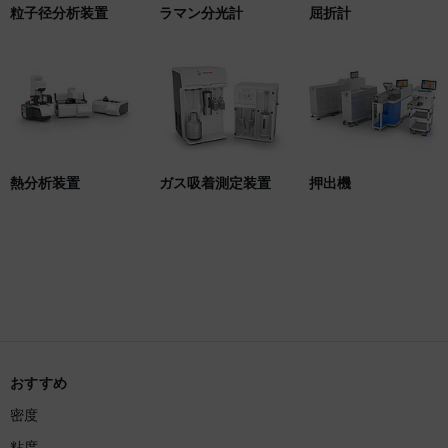
粒子径分析装置
ラマン分光計
屈折計
熱分析装置
ガス吸着測定装置
押出機
おすすめ
密度
粘度