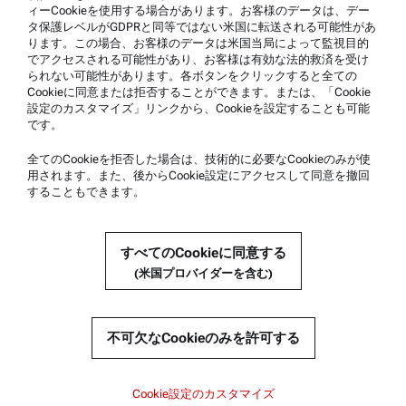
ィーCookieを使用する場合があります。お客様のデータは、デー
製品サポート
タ保護レベルがGDPRと同等ではない米国に転送される可能性があ
ります。この場合、お客様のデータは米国当局によって監視目的
アントンパール社の認定サービス
でアクセスされる可能性があり、お客様は有効な法的救済を受け
られない可能性があります。各ボタンをクリックすると全ての
安全宣言書
Cookieに同意または拒否することができます。または、「Cookie
設定のカスタマイズ」リンクから、Cookieを設定することも可能
アントンパール・テクニカルセンター
です。
お問い合わせ
全てのCookieを拒否した場合は、技術的に必要なCookieのみが使
用されます。また、後からCookie設定にアクセスして同意を撤回
することもできます。
企業情報
会社
すべてのCookieに同意する
新着情報
(米国プロバイダーを含む)
メディアリレーションズ
サプライヤー登録
不可欠なCookieのみを許可する
© 2026 Anton Paar GmbH
Cookie設定のカスタマイズ