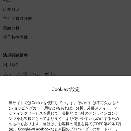
レオロジー
マイクロ波分解
表面分析
粒子特性評価
法規関連情報
利用条件
グループプライバシーポリシー
プライバシーポリシー
Cookieの設定
法的通知事項
利用規約
当サイトではCookieを使用しています。その中には不可欠なもの
(ショッピングカート用など)もあれば、分析、外部メディア、マー
商標
ケティングサービスを通じて、長期的に当社のオンラインコンテ
ンツをお客様にとってより良く、より使いやすいものにするため
内部告発制度
のものもあります。当社は、お客様の同意を得て(GDPR第49条1項
(a))、GoogleやFacebookなど米国のプロバイダーのサードパーテ