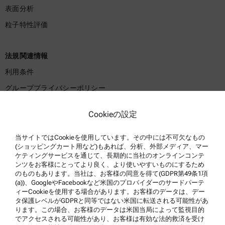
表面分析
粒子特性評価
法規関連情報
利用条件
グループプライバシーポリシー
プライバシーポリシー
Cookieの設定
法的通知事項
利用規約
当サイトではCookieを使用しています。その中には不可欠なもの
(ショッピングカート用など)もあれば、分析、外部メディア、マー
商標
ケティングサービスを通じて、長期的に当社のオンラインコンテ
ンツをお客様にとってより良く、より使いやすいものにするため
内部告発制度
のものもあります。当社は、お客様の同意を得て(GDPR第49条1項
(a))、GoogleやFacebookなど米国のプロバイダーのサードパーテ
ィーCookieを使用する場合があります。お客様のデータは、デー
製品サポート
タ保護レベルがGDPRと同等ではない米国に転送される可能性があ
ります。この場合、お客様のデータは米国当局によって監視目的
アントンパール社の認定サービス
でアクセスされる可能性があり、お客様は有効な法的救済を受け