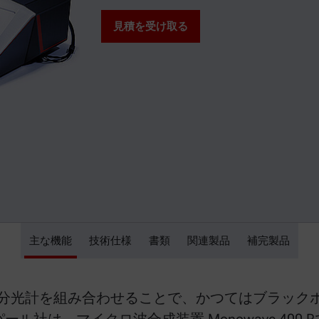
見積を受け取る
主な機能
Monowave 400 R
技術仕様
書類
関連製品
補完製品
 5001ラマン分光計を組み合わせることで、かつてはブ