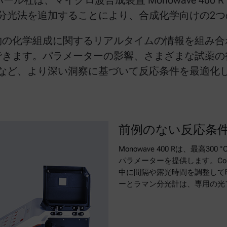
ル社は、マイクロ波合成装置 Monowave 400
に分子分光法を追加することにより、合成化学向けの
物の化学組成に関するリアルタイムの情報を組み合
できます。パラメーターの影響、さまざまな試薬の
など、より深い洞察に基づいて反応条件を最適化
前例のない反応条
Monowave 400 Rは、最高3
パラメーターを提供します。Cor
中に間隔や露光時間を調整して
ーとラマン分光計は、専用の光