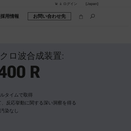
ログイン
[Japan]
採用情報
お問い合わせ先
他の提示検索
クイックリン
携帯型密度計: 
レオメータ
クロ波合成装置:
密度計
400 R
スマート密度計：
アルコール計
ルタイムで取得
て、反応挙動に関する深い洞察を得る
汚染なし