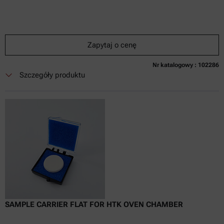
Zapytaj o cenę
Nr katalogowy : 102286
Obecnie niedostępne
Zapytaj o cenę
Dodaj do koszyka
Szczegóły produktu
Cena dostępna tylko online
nie zaw.
w tym
0
Faktura VAT
Czas dostawy:
SAMPLE CARRIER FLAT FOR HTK OVEN CHAMBER