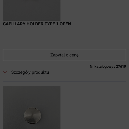
CAPILLARY HOLDER TYPE 1 OPEN
Zapytaj o cenę
Nr katalogowy : 27619
Obecnie niedostępne
Zapytaj o cenę
Dodaj do koszyka
Szczegóły produktu
Cena dostępna tylko online
nie zaw.
w tym
0
Faktura VAT
Czas dostawy: