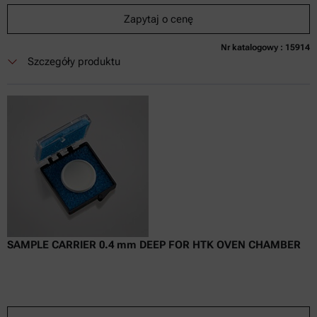
Zapytaj o cenę
Nr katalogowy : 15914
Obecnie niedostępne
Zapytaj o cenę
Dodaj do koszyka
Szczegóły produktu
Cena dostępna tylko online
nie zaw.
w tym
0
Faktura VAT
Czas dostawy:
SAMPLE CARRIER 0.4 mm DEEP FOR HTK OVEN CHAMBER