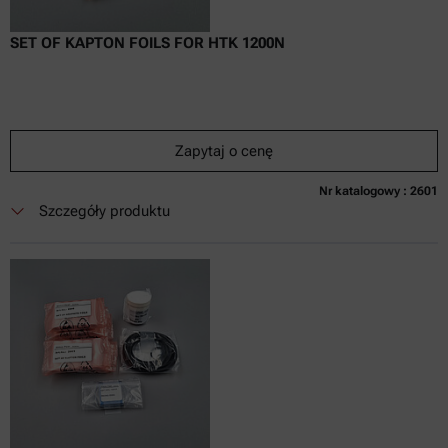
SET OF KAPTON FOILS FOR HTK 1200N
Zapytaj o cenę
Nr katalogowy : 2601
Obecnie niedostępne
Zapytaj o cenę
Dodaj do koszyka
Szczegóły produktu
Cena dostępna tylko online
nie zaw.
w tym
0
Faktura VAT
Czas dostawy: