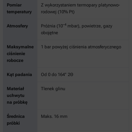
Pomiar
Z wykorzystaniem termopary platynowo-
temperatury
rodowej (10% Pt)
–4
Atmosfery
Próżnia (10
mbar), powietrze, gazy
obojętne
Maksymalne
1 bar powyżej ciśnienia atmosferycznego
ciśnienie
robocze
Kąt padania
Od 0 do 164° 2Θ
Materiał
Tlenek glinu
uchwytu
na próbkę
Średnica
Maks. 16 mm
próbki