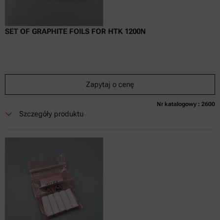
SET OF GRAPHITE FOILS FOR HTK 1200N
Zapytaj o cenę
Nr katalogowy : 2600
Obecnie niedostępne
Zapytaj o cenę
Dodaj do koszyka
Szczegóły produktu
Cena dostępna tylko online
nie zaw.
w tym
0
Faktura VAT
Czas dostawy: