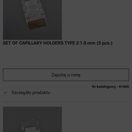
SET OF CAPILLARY HOLDERS TYPE 2 1.0 mm (5 pcs.)
Zapytaj o cenę
Nr katalogowy : 41465
Obecnie niedostępne
Zapytaj o cenę
Dodaj do koszyka
Szczegóły produktu
Cena dostępna tylko online
nie zaw.
w tym
0
Faktura VAT
Czas dostawy: