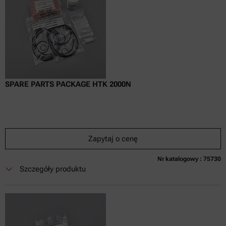
SPARE PARTS PACKAGE HTK 2000N
Zapytaj o cenę
Nr katalogowy : 75730
Obecnie niedostępne
Zapytaj o cenę
Dodaj do koszyka
Szczegóły produktu
Cena dostępna tylko online
nie zaw.
w tym
0
Faktura VAT
Czas dostawy: