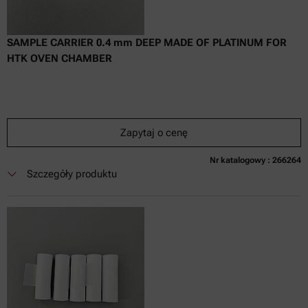
SAMPLE CARRIER 0.4 mm DEEP MADE OF PLATINUM FOR
HTK OVEN CHAMBER
Zapytaj o cenę
Nr katalogowy : 266264
Obecnie niedostępne
Zapytaj o cenę
Dodaj do koszyka
Szczegóły produktu
Cena dostępna tylko online
nie zaw.
w tym
0
Faktura VAT
Czas dostawy: