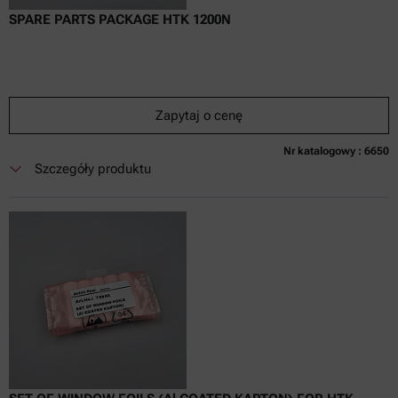
SPARE PARTS PACKAGE HTK 1200N
Zapytaj o cenę
Nr katalogowy : 6650
Obecnie niedostępne
Zapytaj o cenę
Dodaj do koszyka
Szczegóły produktu
Cena dostępna tylko online
nie zaw.
w tym
0
Faktura VAT
Czas dostawy: