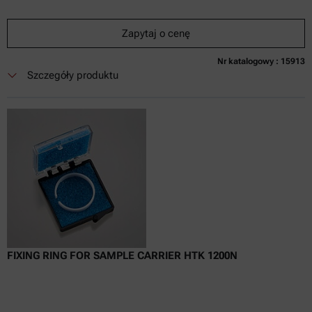
Zapytaj o cenę
Nr katalogowy : 15913
Obecnie niedostępne
Zapytaj o cenę
Dodaj do koszyka
Szczegóły produktu
Cena dostępna tylko online
nie zaw.
w tym
0
Faktura VAT
Czas dostawy:
FIXING RING FOR SAMPLE CARRIER HTK 1200N