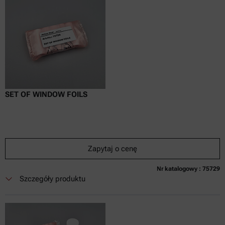
SET OF WINDOW FOILS
Zapytaj o cenę
Nr katalogowy : 75729
Obecnie niedostępne
Zapytaj o cenę
Dodaj do koszyka
Szczegóły produktu
Cena dostępna tylko online
nie zaw.
w tym
0
Faktura VAT
Czas dostawy: