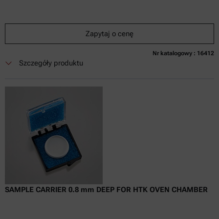
Zapytaj o cenę
Nr katalogowy : 16412
Obecnie niedostępne
Zapytaj o cenę
Dodaj do koszyka
Szczegóły produktu
Cena dostępna tylko online
nie zaw.
w tym
0
Faktura VAT
Czas dostawy:
SAMPLE CARRIER 0.8 mm DEEP FOR HTK OVEN CHAMBER