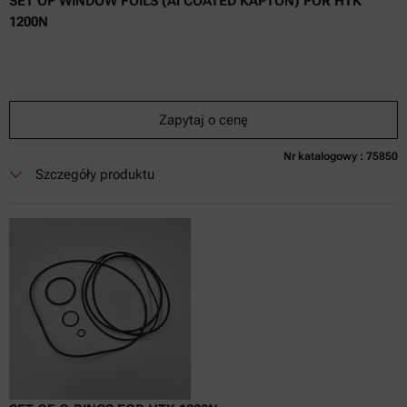
SET OF WINDOW FOILS (Al COATED KAPTON) FOR HTK
1200N
Zapytaj o cenę
Nr katalogowy : 75850
Obecnie niedostępne
Zapytaj o cenę
Dodaj do koszyka
Szczegóły produktu
Cena dostępna tylko online
nie zaw.
w tym
0
Faktura VAT
Czas dostawy: