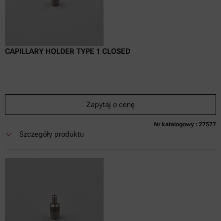
CAPILLARY HOLDER TYPE 1 CLOSED
Zapytaj o cenę
Nr katalogowy : 27577
Obecnie niedostępne
Zapytaj o cenę
Dodaj do koszyka
Szczegóły produktu
Cena dostępna tylko online
nie zaw.
w tym
0
Faktura VAT
Czas dostawy: