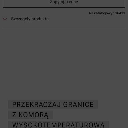
Zapytaj o cenę
Nr katalogowy : 16411
Obecnie niedostępne
Zapytaj o cenę
Dodaj do koszyka
Szczegóły produktu
Cena dostępna tylko online
nie zaw.
w tym
0
Faktura VAT
Czas dostawy:
PRZEKRACZAJ GRANICE
Z KOMORĄ
WYSOKOTEMPERATUROWĄ