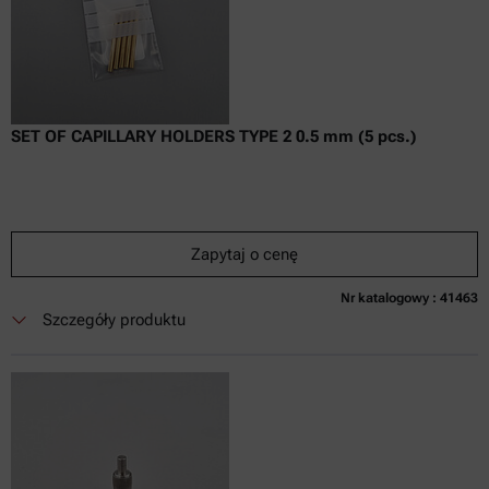
SET OF CAPILLARY HOLDERS TYPE 2 0.5 mm (5 pcs.)
Zapytaj o cenę
Nr katalogowy : 41463
Obecnie niedostępne
Zapytaj o cenę
Dodaj do koszyka
Szczegóły produktu
Cena dostępna tylko online
nie zaw.
w tym
0
Faktura VAT
Czas dostawy: