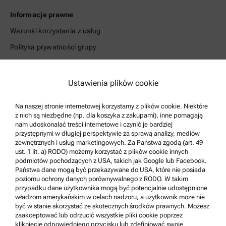
Informacje prawne
Warunki korzystania z usług
Polityka prywatności grupy
Polityka prywatności
Nota prawna
Ustawienia plików cookie
Warunki korzystania
Na naszej stronie internetowej korzystamy z plików cookie. Niektóre
Znaki towarowe
z nich są niezbędne (np. dla koszyka z zakupami), inne pomagają
nam udoskonalać treści internetowe i czynić je bardziej
System zgłaszania nieprawidłowości
przystępnymi w długiej perspektywie za sprawą analizy, mediów
zewnętrznych i usług marketingowych. Za Państwa zgodą (art. 49
ust. 1 lit. a) RODO) możemy korzystać z plików cookie innych
Pomoc techniczna dla produktów
podmiotów pochodzących z USA, takich jak Google lub Facebook.
Anton Paar Certified Service
Państwa dane mogą być przekazywane do USA, które nie posiada
poziomu ochrony danych porównywalnego z RODO. W takim
Deklaracja bezpieczeństwa
przypadku dane użytkownika mogą być potencjalnie udostępnione
władzom amerykańskim w celach nadzoru, a użytkownik może nie
Centra techniczne firmy Anton Paar
być w stanie skorzystać ze skutecznych środków prawnych. Możesz
zaakceptować lub odrzucić wszystkie pliki cookie poprzez
Kontakt
kliknięcie odpowiedniego przycisku lub zdefiniować swoje