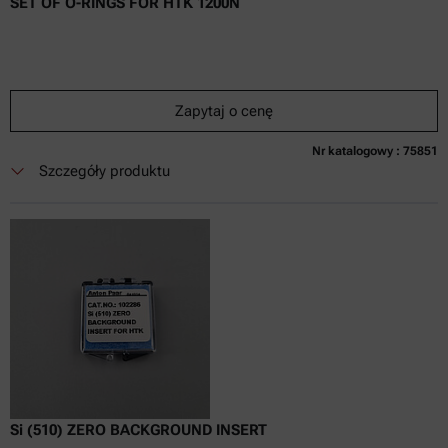
SET OF O-RINGS FOR HTK 1200N
Zapytaj o cenę
Nr katalogowy : 75851
Obecnie niedostępne
Zapytaj o cenę
Dodaj do koszyka
Szczegóły produktu
Cena dostępna tylko online
nie zaw.
w tym
0
Faktura VAT
Czas dostawy:
Si (510) ZERO BACKGROUND INSERT