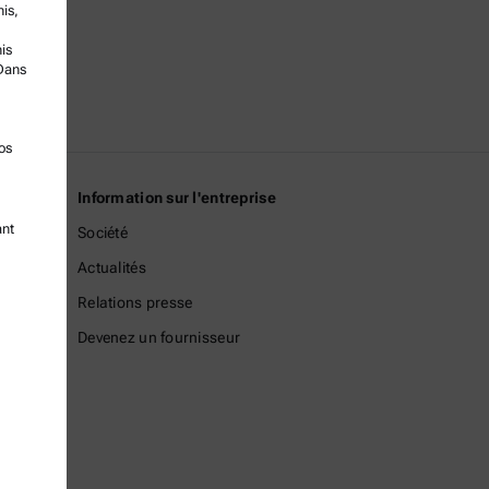
nis,
is
Dans
os
Information sur l'entreprise
ant
Société
Actualités
Relations presse
Devenez un fournisseur