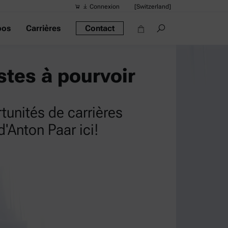
Connexion
[Switzerland]
pos
Carrières
Contact
Recherches 
Liens rapide
stes à pourvoir
Densimètre po
Les rhéomètre
tunités de carrières
Densimètres
d'Anton Paar ici!
Densimètre int
Alcool mètre