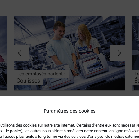
Les employés parlent :
Coulisses :
Tr
Coulisses
Administration
É
Paramètres des cookies
e mesure dotés de caractéristiques techniques exceptionnelles et so
mployés dévoués et hautement qualifiés. Si vous pensez pouvoir appo
utilisons des cookies sur notre site internet. Certains d'entre eux sont nécessair
ex., le panier), les autres nous aident à améliorer notre contenu en ligne et à vou
ivant pour votre candidature.
e l'accès plus facile à long terme via des services d'analyse, de médias externe