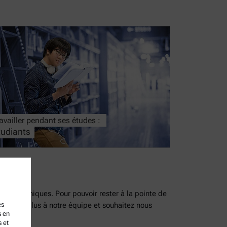
availler pendant ses études :
tudiants
uvent uniques. Pour pouvoir rester à la pointe de
rter un plus à notre équipe et souhaitez nous
es
s en
s et