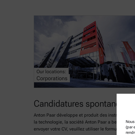
Our locations:
Corporations
Candidatures spontanées
Anton Paar développe et produit des instruments d
la technologie, la société Anton Paar a besoin d'e
Nous 
(par 
envoyer votre CV, veuillez utiliser le formulaire su
rendr