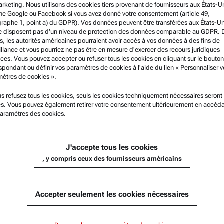
rketing. Nous utilisons des cookies tiers provenant de fournisseurs aux États-U
 Google ou Facebook si vous avez donné votre consentement (article 49,
raphe 1, point a) du GDPR). Vos données peuvent être transférées aux États-Un
e disposent pas d'un niveau de protection des données comparable au GDPR. 
s, les autorités américaines pourraient avoir accès à vos données à des fins de
illance et vous pourriez ne pas être en mesure d'exercer des recours juridiques
aces. Vous pouvez accepter ou refuser tous les cookies en cliquant sur le bouton
spondant ou définir vos paramètres de cookies à l'aide du lien « Personnaliser v
ètres de cookies ».
tion légale
Support produit
us refusez tous les cookies, seuls les cookies techniquement nécessaires seront
sés. Vous pouvez également retirer votre consentement ultérieurement en accéd
ons et modalités
Service Certifié Anton Paar
aramètres des cookies.
e de confidentialité du groupe
Déclaration de sécurité
e de confidentialité
Centres techniques d’Anton Paar
J'accepte tous les cookies
s légales
Contactez-nous
, y compris ceux des fournisseurs américains
ns d'utilisation
s commerciales
Accepter seulement les cookies nécessaires
 de dénonciation