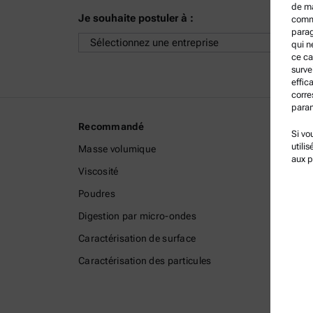
de ma
Je souhaite postuler à :
comme
parag
qui n
ce ca
surve
effic
corre
param
Recommandé
Informa
Si vo
utili
Masse volumique
Conditi
aux p
Viscosité
Politiqu
Poudres
Politiqu
Digestion par micro-ondes
Mention
Caractérisation de surface
Conditio
Caractérisation des particules
Marque
Système