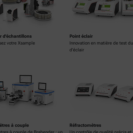
 d'échantillons
Point éclair
sez votre Xsample
Innovation en matière de test du
d’éclair
tres à couple
Réfractomètres
res à couple de Brabender : un
Un contrôle de qualité précis et 