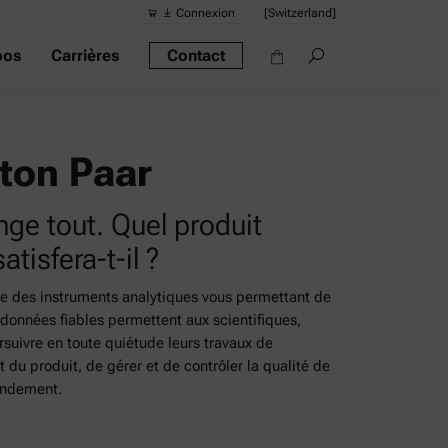
Connexion
[Switzerland]
pos
Carrières
Contact
Recherches 
Liens rapide
Densimètre po
ton Paar
Les rhéomètre
nge tout. Quel produit
Densimètres
tisfera-t-il ?
Densimètre int
Alcool mètre
e des instruments analytiques vous permettant de
onnées fiables permettent aux scientifiques,
suivre en toute quiétude leurs travaux de
du produit, de gérer et de contrôler la qualité de
rendement.