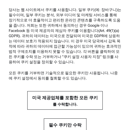
내부고발제도
당사는 웹 사이트에서 쿠키를 사용합니다. 일부 쿠키(예: 장바구니)는
필수이며, 일부 쿠키는 분석, 외부 미디어 및 마케팅 서비스를 통해
장기적으로 더 효율적이고 편리한 온라인 콘텐츠를 구축하도록 도움
제품 지원
을 줍니다. 저희는 또한 귀하께서 동의하신 경우 Google 이나
Facebook 등 미국 제공자의 제삼자 쿠키를 이용합니다(Art. 49(1)(a)
Anton Paar Certified Service
GDPR). 귀하의 데이터는 미국으로 전달되며 미국은 GDPR에 상응하
는 데이터 보호가 적용되지 않습니다. 이 경우 미국 당국에서 감독 목
안전성 선언
적에 따라 귀하의 데이터에 접근할 가능성이 있으며 귀하는 효과적인
법적 구제조치를 이용하지 못할 수 있습니다. 각 버튼을 클릭하여 모
Anton Paar Technical Centers
든 쿠키를 수락 또는 거부하거나 "쿠키 설정 사용자 지정" 링크를 사
문의
용하여 쿠키 설정을 정의할 수 있습니다.
모든 쿠키를 거부하면 기술적으로 필요한 쿠키만 사용됩니다. 나중
에 쿠키 설정에서 동의를 철회할 수도 있습니다.
회사 정보
회사
미국 제공업체를 포함한 모든 쿠키
뉴스
를 수락합니다.
미디어 관계
공급업체 지원
필수 쿠키만 수락