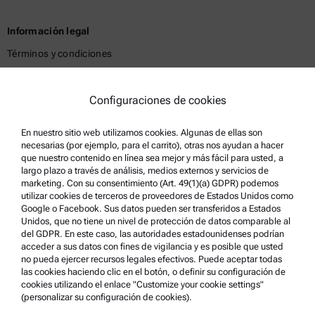
Información legal
Términos y condiciones
Política de privacidad del grupo
Política de privacidad
Configuraciones de cookies
Aviso Legal
En nuestro sitio web utilizamos cookies. Algunas de ellas son
Condiciones de uso
necesarias (por ejemplo, para el carrito), otras nos ayudan a hacer
que nuestro contenido en línea sea mejor y más fácil para usted, a
Marcas comerciales
largo plazo a través de análisis, medios externos y servicios de
marketing. Con su consentimiento (Art. 49(1)(a) GDPR) podemos
Sistema de denuncia de irregularidades
utilizar cookies de terceros de proveedores de Estados Unidos como
Google o Facebook. Sus datos pueden ser transferidos a Estados
Unidos, que no tiene un nivel de protección de datos comparable al
Asistencia para el producto
del GDPR. En este caso, las autoridades estadounidenses podrían
acceder a sus datos con fines de vigilancia y es posible que usted
Anton Paar Certified Service
no pueda ejercer recursos legales efectivos. Puede aceptar todas
las cookies haciendo clic en el botón, o definir su configuración de
Declaración de seguridad
cookies utilizando el enlace "Customize your cookie settings"
(personalizar su configuración de cookies).
Centros técnicos Anton Paar