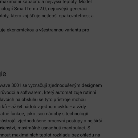
 maximální kapacitu a nejvyšší teploty. Model
nologií SmartTemp 2.0, nejnovější generací
loty, která zajišťuje nejlepší opakovatelnost a
je ekonomickou a všestrannou variantu pro
gie
tiwave 3001 se vyznačují zjednodušeným designem
růvodci a softwarem, který automatizuje rutinní
davcích na obsluhu se tyto přístroje mohou
orků – až 64 nádob v jednom cyklu – a vždy
atné funkce, jako jsou nádoby s technologií
nástrojů, zjednodušené pracovní postupy a nejširší
lušenství, maximálně usnadňují manipulaci. S
áhnout maximálních teplot rozkladu bez ohledu na