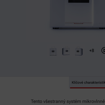
+8
Multiwave 5001
Klíčové charakteristi
Tento všestranný systém mikrovlnnéh