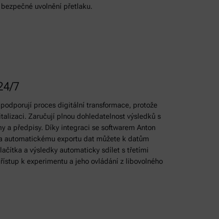
í bezpečné uvolnění přetlaku.
 24/7
 podporují proces digitální transformace, protože
talizaci. Zaručují plnou dohledatelnost výsledků s
y a předpisy. Díky integraci se softwarem Anton
 a automatickému exportu dat můžete k datům
ačítka a výsledky automaticky sdílet s třetími
ístup k experimentu a jeho ovládání z libovolného