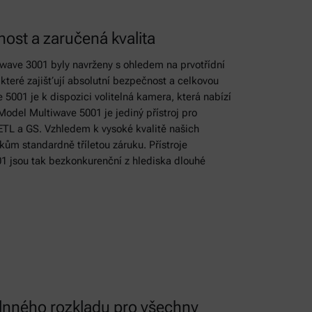
ost a zaručená kvalita
iwave 3001 byly navrženy s ohledem na prvotřídní
, které zajišťují absolutní bezpečnost a celkovou
5001 je k dispozici volitelná kamera, která nabízí
Model Multiwave 5001 je jediný přístroj pro
 ETL a GS. Vzhledem k vysoké kvalitě našich
kům standardně tříletou záruku. Přístroje
1 jsou tak bezkonkurenční z hlediska dlouhé
lnného rozkladu pro všechny