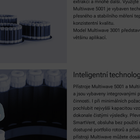
extrakci a mnohé další. Využijte
Multiwave 5001 je vybaven tech
přesného a stabilního měření tep
konzistentní kvalitu.
Model Multiwave 3001 představu
většinu aplikací.
Inteligentní technolo
Přístroje Multiwave 5001 a Mul
a jsou vybaveny integrovanými p
činnosti. I při minimálních poža
pochlubit nejvyšší kapacitou vz
dokonale čistými výsledky. Převr
SmartVent, obsluha bez použití 
dostupné portfolio rotorů a přís
přístroji Multiwave můžete dos