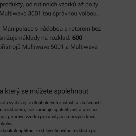
produkty, od rutinních vzorků až po ty
a Multiwave 3001 tou správnou volbou.
ů. Manipulace s nádobou a rotorem bez
snižuje náklady na rozklad.
600
a přístrojů Multiwave 5001 a Multiwave
na který se můžete spolehnout
adu vycházejí z dlouholetých znalostí a zkušeností
m rozkladem, což zaručuje spolehlivost a přesnost
epší přípravu vzorku pro analýzu stopových kovů,
okoliv.
jakoukoli aplikaci – od kyselinového rozkladu po