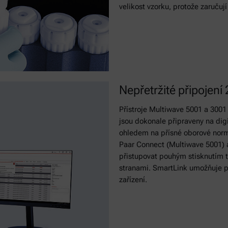
velikost vzorku, protože zaručuj
Nepřetržité připojení
Přístroje Multiwave 5001 a 3001
jsou dokonale připraveny na digi
ohledem na přísné oborové norm
Paar Connect (Multiwave 5001)
přistupovat pouhým stisknutím tl
stranami. SmartLink umožňuje př
zařízení.