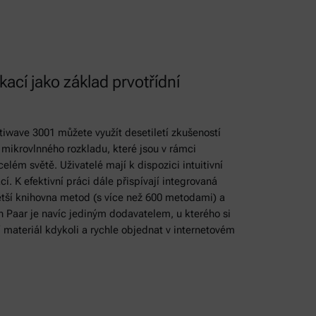
kací jako základ prvotřídní
tiwave 3001 můžete využít desetiletí zkušeností
 mikrovlnného rozkladu, které jsou v rámci
lém světě. Uživatelé mají k dispozici intuitivní
í. K efektivní práci dále přispívají integrovaná
větší knihovna metod (s více než 600 metodami) a
n Paar je navíc jediným dodavatelem, u kterého si
 materiál kdykoli a rychle objednat v internetovém