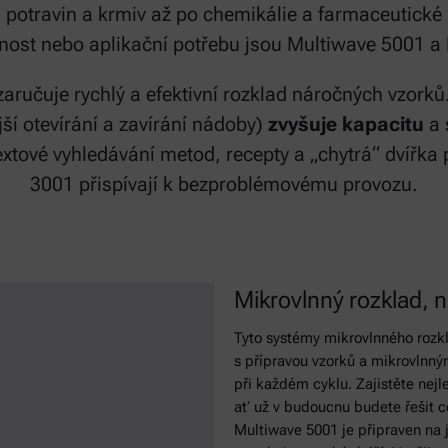
 potravin a krmiv až po chemikálie a farmaceutické 
tnost nebo aplikační potřebu jsou Multiwave 5001 
aručuje rychlý a efektivní rozklad náročných vzork
jší otevírání a zavírání nádoby)
zvyšuje kapacitu
a 
ltextové vyhledávání metod, recepty a „chytrá“ dvířk
3001 přispívají k bezproblémovému provozu.
Mikrovlnný rozklad, 
Tyto systémy mikrovlnného rozkl
s přípravou vzorků a mikrovlnný
při každém cyklu. Zajistěte nejl
ať už v budoucnu budete řešit c
Multiwave 5001 je připraven na 