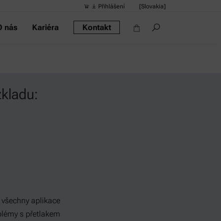
Přihlášení
[Slovakia]
O nás
Kariéra
Kontakt
Doporučená 
Rychlé odka
Přenosný hus
Reometry
kladu:
Hustoměry
Chytrý hustom
Měření alkoho
 všechny aplikace
oblémy s přetlakem