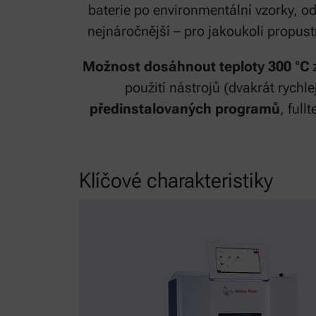
baterie po environmentální vzorky, od
nejnáročnější – pro jakoukoli propus
Možnost dosáhnout teploty 300 °C
z
použití nástrojů (dvakrát rychle
předinstalovaných programů
, ful
Klíčové charakteristiky