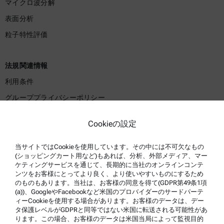
マイクロ波分解
表面分析
粒子特性評価
法規関連情報
利用条件
グループプライバシーポリシー
プライバシーポリシー
Cookieの設定
法的通知事項
利用規約
当サイトではCookieを使用しています。その中には不可欠なもの
(ショッピングカート用など)もあれば、分析、外部メディア、マー
商標
ケティングサービスを通じて、長期的に当社のオンラインコンテ
ンツをお客様にとってより良く、より使いやすいものにするため
内部告発制度
のものもあります。当社は、お客様の同意を得て(GDPR第49条1項
(a))、GoogleやFacebookなど米国のプロバイダーのサードパーテ
ィーCookieを使用する場合があります。お客様のデータは、デー
製品サポート
タ保護レベルがGDPRと同等ではない米国に転送される可能性があ
ります。この場合、お客様のデータは米国当局によって監視目的