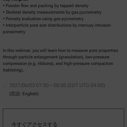
• Powder flow and packing by tapped density
• Skeletal density measurements by gas pycnometry
• Porosity evaluation using gas pycnometry
• Interparticle pore size distributions by mercury intrusion
porosimetry
In this webinar, you will learn how to measure pore properties
through particle enlargement (granulation), low-pressure
compression (e.g. ribbons), and high-pressure compaction
(tableting).
2021/06/03 07:00 – 08:00 (EDT UTC-04:00)
(言語: English)
今すぐアクセスする