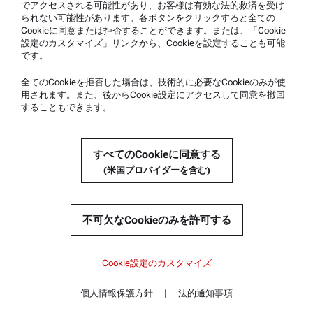
アントンパール社の認定サービス
でアクセスされる可能性があり、お客様は有効な法的救済を受け
られない可能性があります。各ボタンをクリックすると全ての
安全宣言書
Cookieに同意または拒否することができます。または、「Cookie
設定のカスタマイズ」リンクから、Cookieを設定することも可能
アントンパール・テクニカルセンター
です。
お問い合わせ
全てのCookieを拒否した場合は、技術的に必要なCookieのみが使
用されます。また、後からCookie設定にアクセスして同意を撤回
することもできます。
企業情報
会社
すべてのCookieに同意する
新着情報
(米国プロバイダーを含む)
メディアリレーションズ
サプライヤー登録
不可欠なCookieのみを許可する
© 2026 Anton Paar GmbH
Cookie設定のカスタマイズ
個人情報保護方針
|
法的通知事項