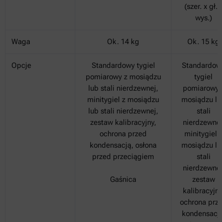
(szer. x gł. 
wys.)
Waga
Ok. 14 kg
Ok. 15 kg
Opcje
Standardowy tygiel
Standardow
pomiarowy z mosiądzu
tygiel
lub stali nierdzewnej,
pomiarowy 
minitygiel z mosiądzu
mosiądzu lu
lub stali nierdzewnej,
stali
zestaw kalibracyjny,
nierdzewnej
ochrona przed
minitygiel 
kondensacją, osłona
mosiądzu lu
przed przeciągiem
stali
nierdzewnej
Gaśnica
zestaw
kalibracyjny
ochrona prz
kondensacją