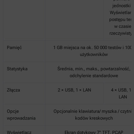
jednostki |
Wyświetlani
postępu tes
w czasie
rzeczywisty
Pamięć
1 GB miejsca na ok. 50 000 testów i 100
użytkowników
Statystyka
Średnia, min., maks., powtarzalność,
odchylenie standardowe
Złącza
2 × USB, 1 × LAN
4 × USB, 1 
LAN
Opcje
Opcjonalnie klawiatura/ myszka / czytni
wprowadzania
kodów kreskowych
Wyświetlacz
Ekran dotykowy 7" TFT, PCAP