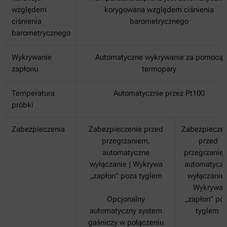
względem
korygowana względem ciśnienia
ciśnienia
barometrycznego
barometrycznego
Wykrywanie
Automatyczne wykrywanie za pomocą
zapłonu
termopary
Temperatura
Automatycznie przez Pt100
próbki
Zabezpieczenia
Zabezpieczenie przed
Zabezpieczen
przegrzaniem,
przed
automatyczne
przegrzanie
wyłączanie | Wykrywa
automatycz
„zapłon” poza tyglem
wyłączanie 
Wykrywa
Opcjonalny
„zapłon” po
automatyczny system
tyglem
gaśniczy w połączeniu