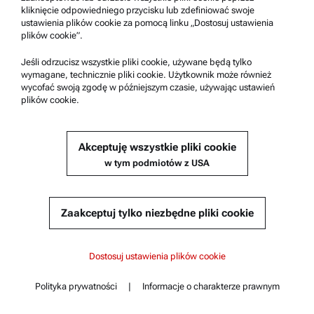
kliknięcie odpowiedniego przycisku lub zdefiniować swoje
ustawienia plików cookie za pomocą linku „Dostosuj ustawienia
plików cookie”.
Jeśli odrzucisz wszystkie pliki cookie, używane będą tylko
wymagane, technicznie pliki cookie. Użytkownik może również
wycofać swoją zgodę w późniejszym czasie, używając ustawień
plików cookie.
Akceptuję wszystkie pliki cookie
w tym podmiotów z USA
LID WITH STIRRER, STAINLESS STEEL, ABA X00
Zgodne z :
Zaakceptuj tylko niezbędne pliki cookie
ABA 300 | 500
Spis treści
ABA 300
ABA 300
Dostosuj ustawienia plików cookie
Podstawowe charakterystyki
Specyfikacje
Zapytaj o cenę
ABA 500
Polityka prywatności
|
Informacje o charakterze prawnym
Normy
Kontakt
Spis treści
Nr katalogowy : 253551
Dokumenty