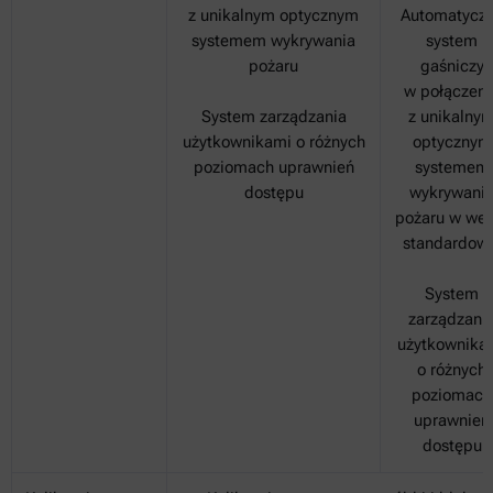
z unikalnym optycznym
Automatycz
systemem wykrywania
system
pożaru
gaśniczy
w połączeni
System zarządzania
z unikalny
użytkownikami o różnych
optycznym
poziomach uprawnień
systemem
dostępu
wykrywani
pożaru w wer
standardowe
System
zarządzani
użytkownika
o różnych
poziomach
uprawnień
dostępu