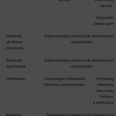
żarnik)
Opcjonalni
zapłon gazo
Prędkość
Odpowiadająca normie lub określona prz
obrotowa
użytkownika
mieszania
Szybkość
Odpowiadająca normie lub określona prz
ogrzewania
użytkownika
Chłodzenie
Technologia chłodzenia
Technologi
Peltiera z wentylatorem
chłodzenia
cieczoweg
Peltiera
z wentylator
Korekcja
Temperatura zapłonu jest automatyczni