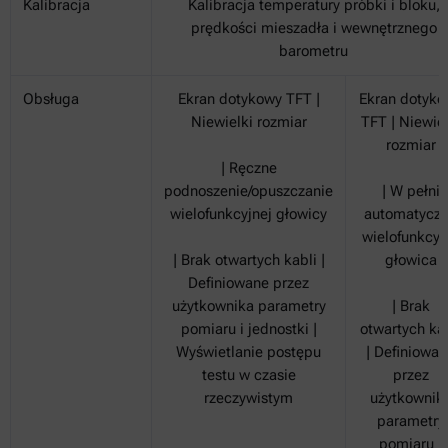
Kalibracja
Kalibracja temperatury próbki i bloku,
prędkości mieszadła i wewnętrznego
barometru
Obsługa
Ekran dotykowy TFT |
Ekran dotyko
Niewielki rozmiar
TFT | Niewiel
rozmiar
| Ręczne
podnoszenie/opuszczanie
| W pełni
wielofunkcyjnej głowicy
automatycz
wielofunkcyj
| Brak otwartych kabli |
głowica
Definiowane przez
użytkownika parametry
| Brak
pomiaru i jednostki |
otwartych kab
Wyświetlanie postępu
| Definiowa
testu w czasie
przez
rzeczywistym
użytkownik
parametry
pomiaru i