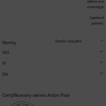
osłona prze
przeciągie
Zapłonnik
gazowy
Otwórz wszystko
Normy
ISO
IP
1516
EN
1523
170
13736
491
924
Certyfikowany serwis Anton Paar
492