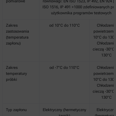
pomiarowe
równowagi: EN ISO 1523, IP 492, EN 924 |
ISO 1516, IP 491 >1000 zdefiniowanych pr
użytkownika programów testowych
Zakres
od 10°C do 110°C
Chłodzenie
zastosowania
powietrzem 
(temperatura
10°C do 130°
zapłonu)
Chłodzenie
cieczą -30°C
130°C
Zakres
od -7°C do 110°C
Chłodzenie
temperatury
powietrzem 
próbki
10°C do 130°
Chłodzenie
cieczą -30°C
130°C
Typ zapłonu
Elektryczny (hermetyczny
Elektryczny
żarnik)
(hermetyczn