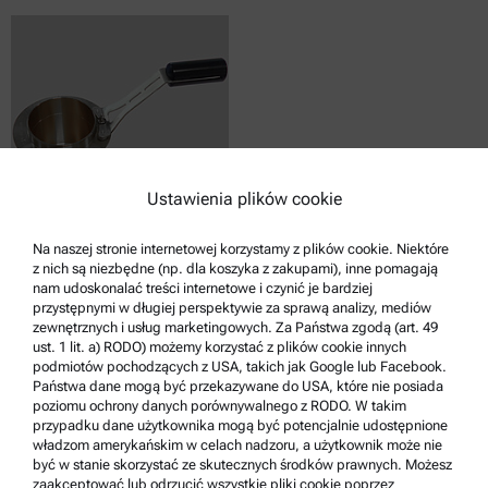
Ustawienia plików cookie
TEST CUP, STAINLESS STEEL, ABA X00
Na naszej stronie internetowej korzystamy z plików cookie. Niektóre
z nich są niezbędne (np. dla koszyka z zakupami), inne pomagają
nam udoskonalać treści internetowe i czynić je bardziej
Zgodne z :
przystępnymi w długiej perspektywie za sprawą analizy, mediów
ABA 300 | 500
zewnętrznych i usług marketingowych. Za Państwa zgodą (art. 49
ust. 1 lit. a) RODO) możemy korzystać z plików cookie innych
podmiotów pochodzących z USA, takich jak Google lub Facebook.
Państwa dane mogą być przekazywane do USA, które nie posiada
Zapytaj o cenę
poziomu ochrony danych porównywalnego z RODO. W takim
przypadku dane użytkownika mogą być potencjalnie udostępnione
władzom amerykańskim w celach nadzoru, a użytkownik może nie
Nr katalogowy : 253534
być w stanie skorzystać ze skutecznych środków prawnych. Możesz
Szczegóły produktu
zaakceptować lub odrzucić wszystkie pliki cookie poprzez