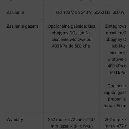
Zasilanie
Od 100 V do 240 V, 50/60 Hz, 300 W
Zasilanie gazem
Opcjonalna gaśnica: Gaz
Zintegrowa
obojętny CO
lub N
;
gaśnica: Ga
2
2
ciśnienie wlotowe od
obojętny C
400 kPa do 500 kPa
lub N
;
2
ciśnienie
wlotowe o
400 kPa do
500 kPa
Opcjonalny
zapłon gazow
propan lub
butan, 50 mb
Wymiary
262 mm × 472 mm × 437
262 mm × 4
mm (szer. x gł. x wys.)
mm × 477 