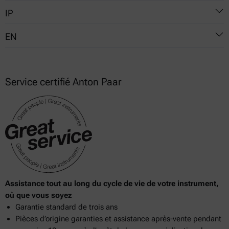
IP
1516
EN
1523
170
13736
491
924
Service certifié Anton Paar
492
Assistance tout au long du cycle de vie de votre instrument,
où que vous soyez
Garantie standard de trois ans
Pièces d’origine garanties et assistance après-vente pendant