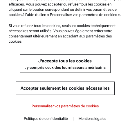
efficaces. Vous pouvez accepter ou refuser tous les cookies en
cliquant sur le bouton correspondant ou définir vos paramètres de
KIT D’ESSAI, ISO 13736 (ÉPROUVETTE, COUVERCLE, MULTI-
cookies à l'aide du lien « Personnaliser vos paramètres de cookies ».
DÉTECTEUR), ABA X00
Si vous refusez tous les cookies, seuls les cookies techniquement
nécessaires seront utilisés. Vous pouvez également retirer votre
Compatible avec :
consentement ultérieurement en accédant aux paramètres des
ABA 300 | 500
cookies.
J'accepte tous les cookies
Obtenir un devis
, y compris ceux des fournisseurs américains
Référence : 255316
Détails du produit
Accepter seulement les cookies nécessaires
Table des matières
ABA 300
ABA 300
Personnaliser vos paramètres de cookies
Caractéristiques principales
Spécifications
ABA 500
Politique de confidentialité
|
Mentions légales
Normes
Contact
Table des matières
Documents