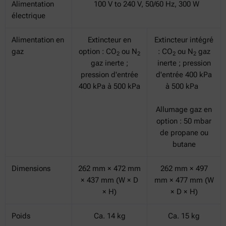
Alimentation
100 V to 240 V, 50/60 Hz, 300 W
électrique
Alimentation en
Extincteur en
Extincteur intégré
gaz
option : CO
ou N
: CO
ou N
gaz
2
2
2
2
gaz inerte ;
inerte ; pression
pression d'entrée
d'entrée 400 kPa
400 kPa à 500 kPa
à 500 kPa
Allumage gaz en
option : 50 mbar
de propane ou
butane
Dimensions
262 mm × 472 mm
262 mm × 497
× 437 mm (W × D
mm × 477 mm (W
× H)
× D × H)
Poids
Ca. 14 kg
Ca. 15 kg