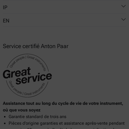
IP
1516
EN
1523
170
13736
491
924
Service certifié Anton Paar
492
Assistance tout au long du cycle de vie de votre instrument,
où que vous soyez
Garantie standard de trois ans
Pièces d’origine garanties et assistance après-vente pendant