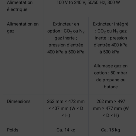
Alimentation
100 V to 240 V, 50/60 Hz, 300 W
électrique
Alimentation en
Extincteur en
Extincteur intégré
gaz
option : CO
ou N
: CO
ou N
gaz
2
2
2
2
gaz inerte ;
inerte ; pression
pression d'entrée
d'entrée 400 kPa
400 kPa à 500 kPa
à 500 kPa
Allumage gaz en
option : 50 mbar
de propane ou
butane
Dimensions
262 mm × 472 mm
262 mm × 497
× 437 mm (W × D
mm × 477 mm (W
× H)
× D × H)
Poids
Ca. 14 kg
Ca. 15 kg