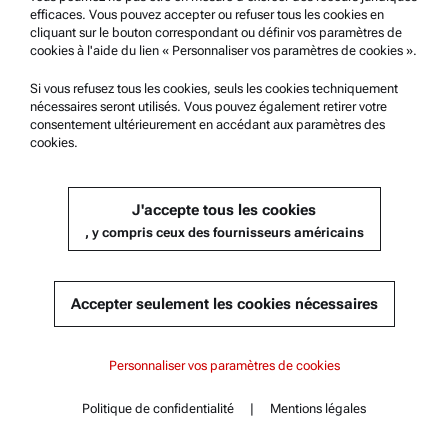
efficaces. Vous pouvez accepter ou refuser tous les cookies en
cliquant sur le bouton correspondant ou définir vos paramètres de
KIT D’ESSAI, ISO 13736 (ÉPROUVETTE, COUVERCLE, MULTI-
cookies à l'aide du lien « Personnaliser vos paramètres de cookies ».
DÉTECTEUR), ABA X00
Si vous refusez tous les cookies, seuls les cookies techniquement
nécessaires seront utilisés. Vous pouvez également retirer votre
Compatible avec :
consentement ultérieurement en accédant aux paramètres des
ABA 300 | 500
cookies.
J'accepte tous les cookies
Obtenir un devis
, y compris ceux des fournisseurs américains
Référence : 255316
Détails du produit
Accepter seulement les cookies nécessaires
Table des matières
ABA 300
ABA 300
Personnaliser vos paramètres de cookies
Caractéristiques principales
Spécifications
ABA 500
Politique de confidentialité
|
Mentions légales
Normes
Contact
Table des matières
Documents