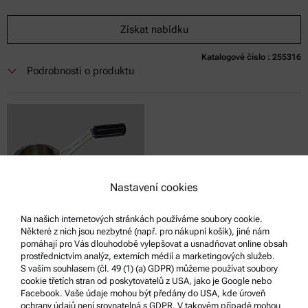
Získat nabídku
Katalogové číslo : 255316
Podrobnosti o produktu
Nastavení cookies
Na našich internetových stránkách používáme soubory cookie.
Některé z nich jsou nezbytné (např. pro nákupní košík), jiné nám
pomáhají pro Vás dlouhodobě vylepšovat a usnadňovat online obsah
TEST SET, STD. VOLUME, CUP, LID, MULTI- DETECTOR,
prostřednictvím analýz, externích médií a marketingových služeb.
STAINLESS STEEL, ABA X00
S vaším souhlasem (čl. 49 (1) (a) GDPR) můžeme používat soubory
cookie třetích stran od poskytovatelů z USA, jako je Google nebo
Kompatibilní s: :
Facebook. Vaše údaje mohou být předány do USA, kde úroveň
ochrany údajů není srovnatelná s GDPR. V takovém případě mohou