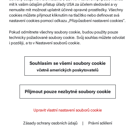
ABA 300 | 500
mít k vašim údajům přístup úřady USA za účelem sledování a vy
nemusíte mít možnost uplatnit účinné opravné prostředky. Všechny
cookies můžete přijmout kliknutím na tlačítko nebo definovat svá
nastavení cookies pomocí odkazu „Přizpůsobení nastavení cookies“.
Získat nabídku
Pokud odmítnete všechny soubory cookie, budou použity pouze
technicky požadované soubory cookie. Svůj souhlas můžete odvolat
Katalogové číslo : 255328
i později, a to v Nastavení souborů cookie.
Podrobnosti o produktu
Souhlasím se všemi soubory cookie
včetně amerických poskytovatelů
Přijmout pouze nezbytné soubory cookie
Obsah
ABA 300
ABA 300
Upravit vlastní nastavení souborů cookie
Klíčové charakteristiky
Specifikace
LID FOR MINI-CUP, STAINLESS STEEL, ABA X00
ABA 500
Zásady ochrany osobních údajů
|
Právní sdělení
Normy
Kontakt
Obsah
Dokumenty
Kompatibilní s: :