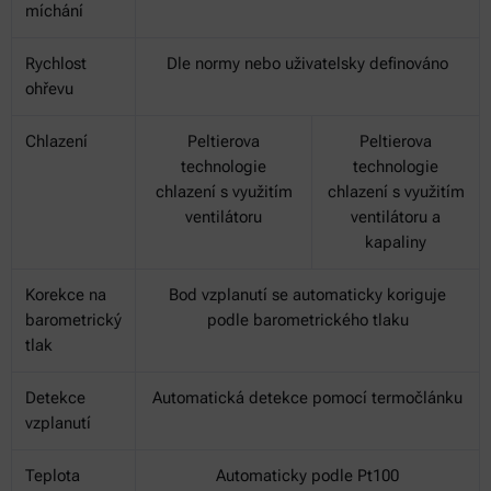
míchání
Rychlost
Dle normy nebo uživatelsky definováno
ohřevu
Chlazení
Peltierova
Peltierova
technologie
technologie
chlazení s využitím
chlazení s využitím
ventilátoru
ventilátoru a
kapaliny
Korekce na
Bod vzplanutí se automaticky koriguje
barometrický
podle barometrického tlaku
tlak
Detekce
Automatická detekce pomocí termočlánku
vzplanutí
Teplota
Automaticky podle Pt100