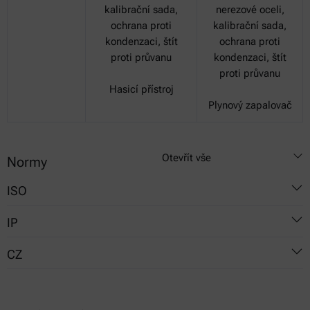
kalibrační sada,
nerezové oceli,
ochrana proti
kalibrační sada,
kondenzaci, štít
ochrana proti
proti průvanu
kondenzaci, štít
proti průvanu
Hasicí přístroj
Plynový zapalovač
Otevřít vše
Normy
ISO
IP
1516
CZ
1523
170
13736
491
924