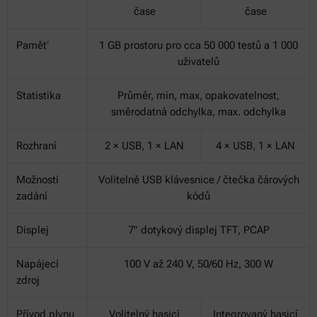
čase
čase
Paměť
1 GB prostoru pro cca 50 000 testů a 1 000
uživatelů
Statistika
Průměr, min, max, opakovatelnost,
směrodatná odchylka, max. odchylka
Rozhraní
2 × USB, 1 × LAN
4 × USB, 1 × LAN
Možnosti
Volitelně USB klávesnice / čtečka čárových
zadání
kódů
Displej
7" dotykový displej TFT, PCAP
Napájecí
100 V až 240 V, 50/60 Hz, 300 W
zdroj
Přívod plynu
Volitelný hasicí
Integrovaný hasicí