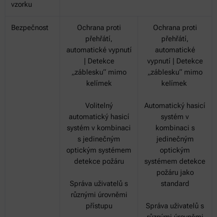
vzorku
Bezpečnost
Ochrana proti
Ochrana proti
přehřátí,
přehřátí,
automatické vypnutí
automatické
| Detekce
vypnutí | Detekce
„záblesku“ mimo
„záblesku“ mimo
kelímek
kelímek
Volitelný
Automatický hasicí
automatický hasicí
systém v
systém v kombinaci
kombinaci s
s jedinečným
jedinečným
optickým systémem
optickým
detekce požáru
systémem detekce
požáru jako
Správa uživatelů s
standard
různými úrovněmi
přístupu
Správa uživatelů s
různými úrovněmi