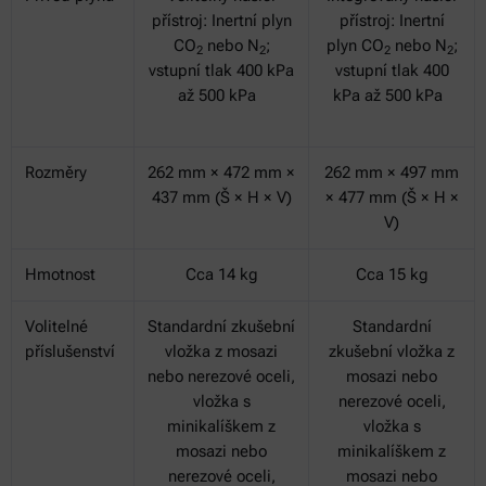
přístroj: Inertní plyn
přístroj: Inertní
CO
nebo N
;
plyn CO
nebo N
;
2
2
2
2
vstupní tlak 400 kPa
vstupní tlak 400
až 500 kPa
kPa až 500 kPa
Rozměry
262 mm × 472 mm ×
262 mm × 497 mm
437 mm (Š × H × V)
× 477 mm (Š × H ×
V)
Hmotnost
Cca 14 kg
Cca 15 kg
Volitelné
Standardní zkušební
Standardní
příslušenství
vložka z mosazi
zkušební vložka z
nebo nerezové oceli,
mosazi nebo
vložka s
nerezové oceli,
minikalíškem z
vložka s
mosazi nebo
minikalíškem z
nerezové oceli,
mosazi nebo