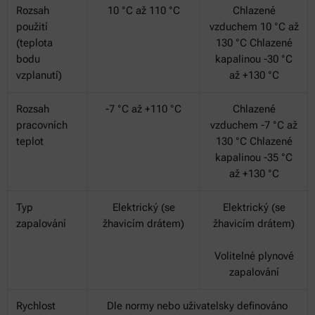
Rozsah
10 °C až 110 °C
Chlazené
použití
vzduchem 10 °C až
(teplota
130 °C Chlazené
bodu
kapalinou -30 °C
vzplanutí)
až +130 °C
Rozsah
-7 °C až +110 °C
Chlazené
pracovních
vzduchem -7 °C až
teplot
130 °C Chlazené
kapalinou -35 °C
až +130 °C
Typ
Elektrický (se
Elektrický (se
zapalování
žhavicím drátem)
žhavicím drátem)
Volitelné plynové
zapalování
Rychlost
Dle normy nebo uživatelsky definováno