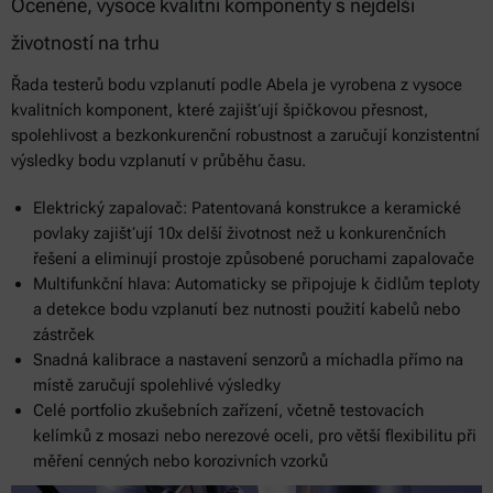
Oceněné, vysoce kvalitní komponenty s nejdelší
životností na trhu
Řada testerů bodu vzplanutí podle Abela je vyrobena z vysoce
kvalitních komponent, které zajišťují špičkovou přesnost,
spolehlivost a bezkonkurenční robustnost a zaručují konzistentní
výsledky bodu vzplanutí v průběhu času.
Elektrický zapalovač: Patentovaná konstrukce a keramické
povlaky zajišťují 10x delší životnost než u konkurenčních
řešení a eliminují prostoje způsobené poruchami zapalovače
Multifunkční hlava: Automaticky se připojuje k čidlům teploty
a detekce bodu vzplanutí bez nutnosti použití kabelů nebo
zástrček
Snadná kalibrace a nastavení senzorů a míchadla přímo na
místě zaručují spolehlivé výsledky
Celé portfolio zkušebních zařízení, včetně testovacích
kelímků z mosazi nebo nerezové oceli, pro větší flexibilitu při
měření cenných nebo korozivních vzorků