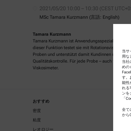
2021/05/20 10:00 – 10:30 (CEST UTC+0
MSc Tamara Kurzmann (言語: English)
Tamara Kurzmann
Tamara Kurzmann ist Anwendungsspezialistin für V
dieser Funktion testet sie mit Rotationsviskosimet
当サ
Proben und unterstützt damit Kundinnen und Kund
用な
Qualitätskontrolle. Für jede Probe – auch für klebr
当社
めの
Viskosimeter.
Fa
す。
能性
れる
ンを
「C
おすすめ
法規関
全て
密度
利用条
から
粘度
グルー
レオロジー
プライ