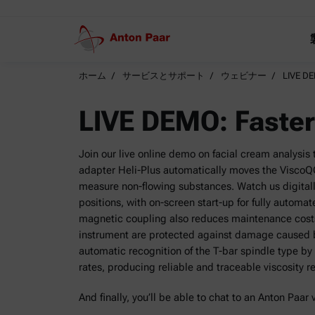
ホーム
サービスとサポート
ウェビナー
LIVE DEM
LIVE DEMO: Faster 
Join our live online demo on facial cream analysis
adapter Heli-Plus automatically moves the Visco
measure non-flowing substances. Watch us digita
positions, with on-screen start-up for fully automa
magnetic coupling also reduces maintenance cost
instrument are protected against damage caused 
automatic recognition of the T-bar spindle type by
rates, producing reliable and traceable viscosity re
And finally, you’ll be able to chat to an Anton Paar 