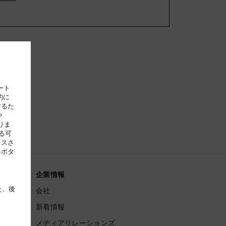
ート
的に
するた
や
りま
る可
セスさ
各ボタ
、
企業情報
た、後
ス
会社
新着情報
ンター
メディアリレーションズ