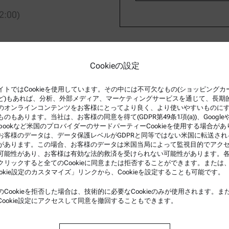
2:00)
Cookieの設定
iskometer bei Anton Paar. In
ern wasserähnliche bis pastöse
イトではCookieを使用しています。その中には不可欠なもの(ショッピングカ
en in sämtlichen Fragen der
ど)もあれば、分析、外部メディア、マーケティングサービスを通じて、長期
ige – gibt es das geeignete
のオンラインコンテンツをお客様にとってより良く、より使いやすいものに
ものもあります。当社は、お客様の同意を得て(GDPR第49条1項(a))、Google
cebookなど米国のプロバイダーのサードパーティーCookieを使用する場合があ
お客様のデータは、データ保護レベルがGDPRと同等ではない米国に転送され
があります。この場合、お客様のデータは米国当局によって監視目的でアク
可能性があり、お客様は有効な法的救済を受けられない可能性があります。
クリックすると全てのCookieに同意または拒否することができます。または
ookie設定のカスタマイズ」リンクから、Cookieを設定することも可能です。
連情報
製品サポート
のCookieを拒否した場合は、技術的に必要なCookieのみが使用されます。ま
件
アントンパール社の認定サービ
Cookie設定にアクセスして同意を撤回することもできます。
ププライバシーポリシー
安全宣言書
バシーポリシー
アントンパール・テクニカルセ