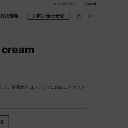
ログイン
[Japan]
採用情報
お問い合わせ先
他の提示検索
クイックリン
携帯型密度計: 
l cream
レオメータ
密度計
スマート密度計：
アルコール計
して、制限付きコンテンツに自由にアクセス