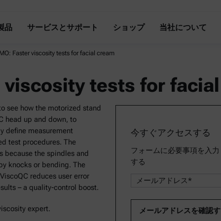
製品
サービスとサポート
ショップ
当社について
O: Faster viscosity tests for facial cream
viscosity tests for facia
 to see how the motorized stand
QC head up and down, to
lly define measurement
今すぐアクセスする
ted test procedures. The
フォームに必要事項を入力
s because the spindles and
する
by knocks or bending. The
 ViscoQC reduces user error
sults – a quality-control boost.
viscosity expert.