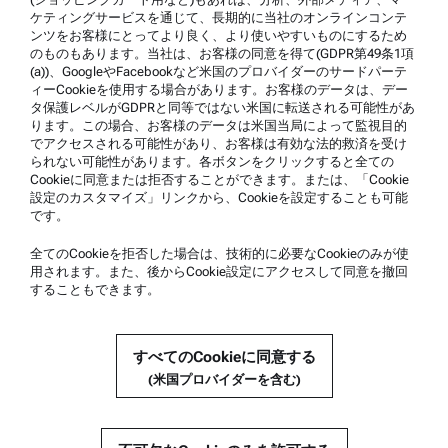
商標
ケティングサービスを通じて、長期的に当社のオンラインコンテ
ンツをお客様にとってより良く、より使いやすいものにするため
内部告発制度
のものもあります。当社は、お客様の同意を得て(GDPR第49条1項
(a))、GoogleやFacebookなど米国のプロバイダーのサードパーテ
ィーCookieを使用する場合があります。お客様のデータは、デー
製品サポート
タ保護レベルがGDPRと同等ではない米国に転送される可能性があ
ります。この場合、お客様のデータは米国当局によって監視目的
アントンパール社の認定サービス
でアクセスされる可能性があり、お客様は有効な法的救済を受け
られない可能性があります。各ボタンをクリックすると全ての
安全宣言書
Cookieに同意または拒否することができます。または、「Cookie
設定のカスタマイズ」リンクから、Cookieを設定することも可能
アントンパール・テクニカルセンター
です。
お問い合わせ
全てのCookieを拒否した場合は、技術的に必要なCookieのみが使
用されます。また、後からCookie設定にアクセスして同意を撤回
することもできます。
企業情報
会社
すべてのCookieに同意する
新着情報
(米国プロバイダーを含む)
メディアリレーションズ
サプライヤー登録