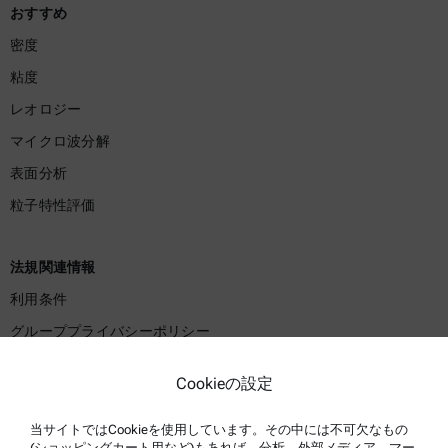
おすすめ
密度
粘度
レオロジー
マイクロ波分解
表面分析
粒子特性評価
法規関連情報
利用条件
グループプライバシーポリシー
プライバシーポリシー
Cookieの設定
法的通知事項
利用規約
当サイトではCookieを使用しています。その中には不可欠なもの
(ショッピングカート用など)もあれば、分析、外部メディア、マー