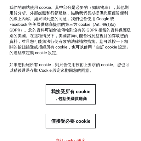
我們的網站使用 cookie。其中部分是必要的（如購物車），其他則
用於分析、外部媒體和行銷服務，協助我們長期提供您更優質便利
公司資訊
的線上內容。如果得到您的同意，我們也會使用 Google 或
公司
Facebook 等美國供應商提供的第三方 cookie（Art. 49(1)(a)
GDPR）。您的資料可能會被傳輸到沒有與 GDPR 相當的資料保護級
歷史
別的美國。在這種情況下，美國當局可能會出於監視目的存取您的
資料，並且您可能無法行使有效的法律補救措施。您可以按一下相
我們的工作方式
關的按鈕接受或拒絕所有 cookie，也可以使用「自訂 cookie 設定」
的連結來定義 cookie 設定。
新聞
媒體關係
如果您拒絕所有 cookie，則只會使用技術上要求的 cookie。您也可
以稍後透過存取 Cookie 設定來撤回您的同意。
成為供應商
我接受所有 cookie
© 2026 安東帕有限公司
，包括美國供應商
僅接受必要 cookie
內容
Brabender ExtensoGraph 標準版
Brabender ExtensoGraph 標準版
自訂 cookie 設定