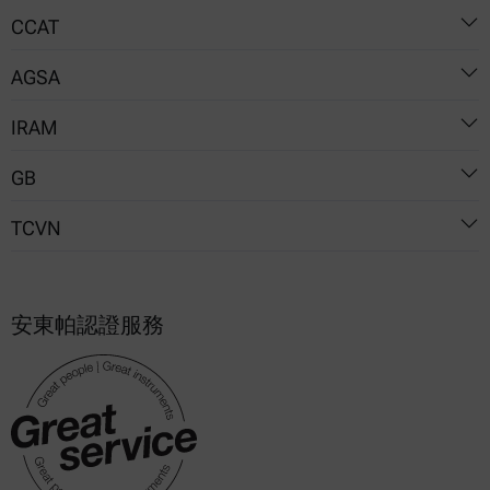
CCAT
5530-2
AGSA
03
IRAM
16
06-01
GB
15856
TCVN
T 14615
T 35994
7848-2
安東帕認證服務