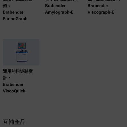
儀：
Brabender
Brabender
Brabender
Amylograph‑E
Viscograph-E
FarinoGraph
通用的扭矩黏度
計：
Brabender
ViscoQuick
互補產品