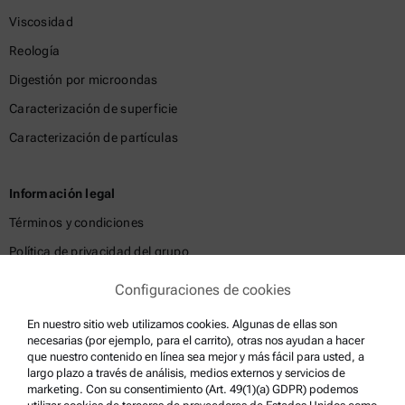
Viscosidad
Reología
Digestión por microondas
Caracterización de superficie
Caracterización de partículas
Información legal
Términos y condiciones
Política de privacidad del grupo
Política de privacidad
Configuraciones de cookies
Aviso Legal
En nuestro sitio web utilizamos cookies. Algunas de ellas son
Condiciones de uso
necesarias (por ejemplo, para el carrito), otras nos ayudan a hacer
que nuestro contenido en línea sea mejor y más fácil para usted, a
Marcas comerciales
largo plazo a través de análisis, medios externos y servicios de
marketing. Con su consentimiento (Art. 49(1)(a) GDPR) podemos
Sistema de denuncia de irregularidades