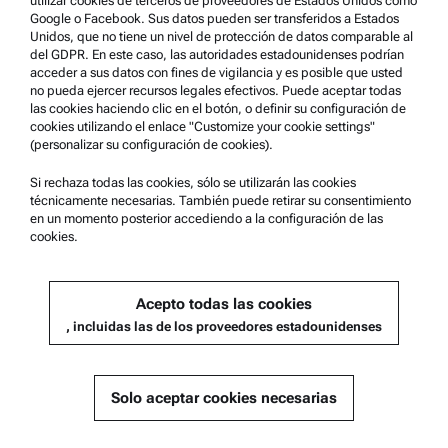
utilizar cookies de terceros de proveedores de Estados Unidos como
Google o Facebook. Sus datos pueden ser transferidos a Estados
Unidos, que no tiene un nivel de protección de datos comparable al
Asistencia para el producto
del GDPR. En este caso, las autoridades estadounidenses podrían
acceder a sus datos con fines de vigilancia y es posible que usted
Anton Paar Certified Service
no pueda ejercer recursos legales efectivos. Puede aceptar todas
las cookies haciendo clic en el botón, o definir su configuración de
Declaración de seguridad
cookies utilizando el enlace "Customize your cookie settings"
(personalizar su configuración de cookies).
Centros técnicos Anton Paar
Comuníquese con nosotros
Si rechaza todas las cookies, sólo se utilizarán las cookies
técnicamente necesarias. También puede retirar su consentimiento
en un momento posterior accediendo a la configuración de las
cookies.
Información de la empresa
Empresa
Acepto todas las cookies
Noticias
, incluidas las de los proveedores estadounidenses
Relaciones públicas
Conviértase en proveedor
Solo aceptar cookies necesarias
© 2026 Anton Paar GmbH