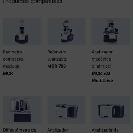
Productos compatibles
Reómetro
Reómetro
Analizador
compacto
avanzado:
mecánico
modular:
MCR 703
dinámico:
MCR
MCR 703
MultiDrive
Difractómetro de
Analizador
Analizador de