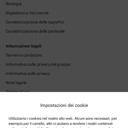
Reologia
Digestione a microonde
Caratterizzazione delle superfici
Caratterizzazione delle particelle
Informazioni legali
Termini e condizioni
Informativa sulla privacy del gruppo
Informativa sulla privacy
Nota legale
Termini d'uso
Marchi di fabbrica
Impostazioni dei cookie
Sistema di whistleblowing
Utilizziamo i cookies nel nostro sito web. Alcuni sono necessari, per
esempio per il carrello, altri ci aiutano a rendere i nostri contenuti
Supporto prodotto