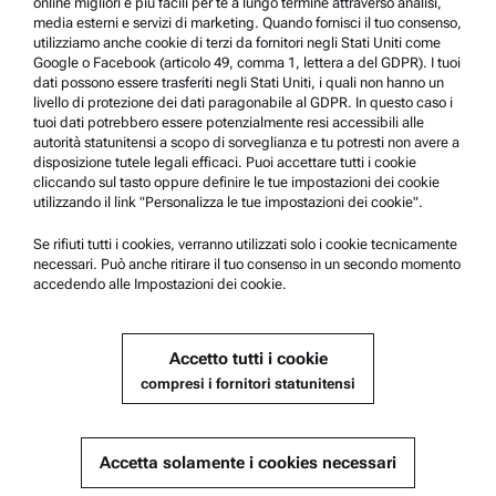
online migliori e più facili per te a lungo termine attraverso analisi,
Anton Paar Certified Service
media esterni e servizi di marketing. Quando fornisci il tuo consenso,
utilizziamo anche cookie di terzi da fornitori negli Stati Uniti come
Dichiarazione di sicurezza
Google o Facebook (articolo 49, comma 1, lettera a del GDPR). I tuoi
dati possono essere trasferiti negli Stati Uniti, i quali non hanno un
Anton Paar Technical Centers
livello di protezione dei dati paragonabile al GDPR. In questo caso i
tuoi dati potrebbero essere potenzialmente resi accessibili alle
Contattateci
autorità statunitensi a scopo di sorveglianza e tu potresti non avere a
disposizione tutele legali efficaci. Puoi accettare tutti i cookie
cliccando sul tasto oppure definire le tue impostazioni dei cookie
Informazioni sull'azienda
utilizzando il link "Personalizza le tue impostazioni dei cookie".
Azienda
Se rifiuti tutti i cookies, verranno utilizzati solo i cookie tecnicamente
Notizie
necessari. Può anche ritirare il tuo consenso in un secondo momento
accedendo alle Impostazioni dei cookie.
Contatti stampa
Diventa un fornitore
Accetto tutti i cookie
compresi i fornitori statunitensi
© 2026 Anton Paar GmbH
Accetta solamente i cookies necessari