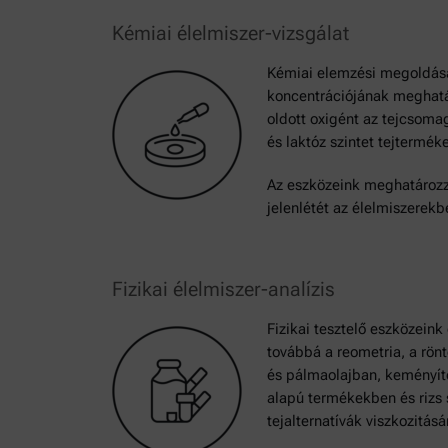
Kémiai élelmiszer-vizsgálat
Kémiai elemzési megoldásai
koncentrációjának meghatár
oldott oxigént az tejcsoma
és laktóz szintet tejtermék
Az eszközeink meghatározzák
jelenlétét az élelmiszerekb
Fizikai élelmiszer-analízis
Fizikai tesztelő eszközein
továbbá a reometria, a rön
és pálmaolajban, keményítő
alapú termékekben és rizs
tejalternatívák viszkozitá