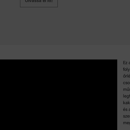
Olvassa el itt!
Ez 
fol
őrl
cso
műs
leg
kak
és 
sze
meg