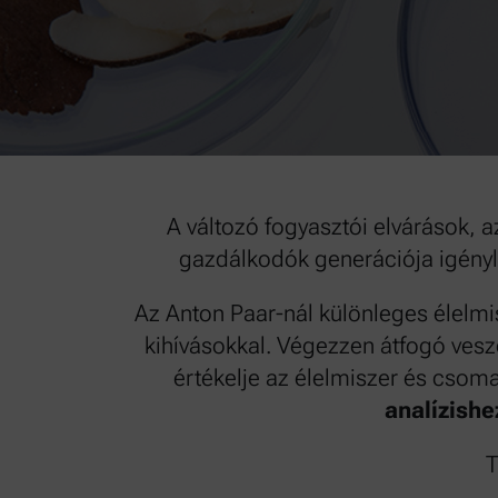
A változó fogyasztói elvárások, a
gazdálkodók generációja igényl
Az Anton Paar-nál különleges élelmi
kihívásokkal. Végezzen átfogó veszé
értékelje az élelmiszer és cso
analízishez
T