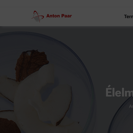
Ter
Élel
A