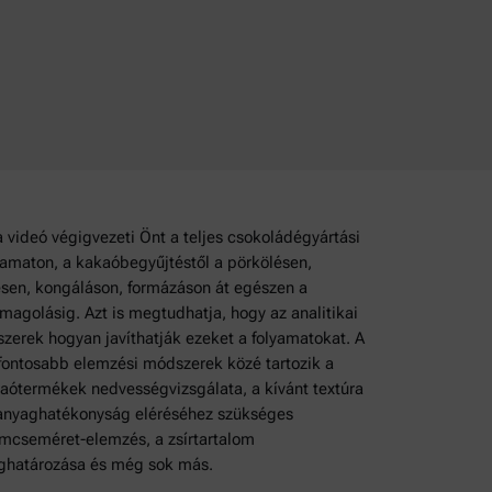
a videó végigvezeti Önt a teljes csokoládégyártási
yamaton, a kakaóbegyűjtéstől a pörkölésen,
ésen, kongáláson, formázáson át egészen a
magolásig. Azt is megtudhatja, hogy az analitikai
zerek hogyan javíthatják ezeket a folyamatokat. A
fontosabb elemzési módszerek közé tartozik a
aótermékek nedvességvizsgálata, a kívánt textúra
anyaghatékonyság eléréséhez szükséges
mcseméret-elemzés, a zsírtartalom
határozása és még sok más.