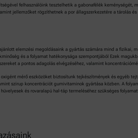
ítségével felhasználóink tesztelhetik a gabonafélék keménységét, 
amint jellemzőket rögzíthetnek a por állagszerkezetére a tárolás és s
ajánlott elemzési megoldásaink a gyártás számára mind a fizikai, 
kminőség és a folyamat hatékonysága szempontjából Ezek magukban
szereket a pontos adagolás elvégzéséhez, valamint koncentrációmé
 oxigént mérő eszközöket biztosítunk tejkészítmények és egyéb tej
amint szirup koncentrációt gumivitaminok gyártása közben. A folyam
k, hüvelyesek és rovaralapú hal-táp termeléséhez szükséges folyama
azásaink