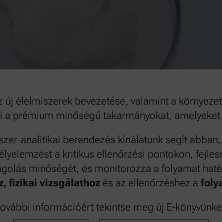
z új élelmiszerek bevezetése, valamint a környezet
i a prémium minőségű takarmányokat, amelyeket szi
szer-analitikai berendezés kínálatunk segít abban
lyelemzést a kritikus ellenőrzési pontokon, fejles
magolás minőségét, és monitorozza a folyamat hat
, fizikai vizsgálathoz
és az ellenőrzéshez a
foly
ovábbi információért tekintse meg új E-könyvünke