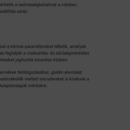
mérhetik a nedvességtartalmat a mézben,
zállítás során.
mind a kémiai paramétereket lefedik, amelyek
 foglalják a viszkozitás- és sűrűségméréshez
réseket joghurtok keverése közben.
termékek feldolgozásához, glutén elemzést
atérzékelők mellett extrudereket is kínálunk a
ttulajdonságok mérésére.