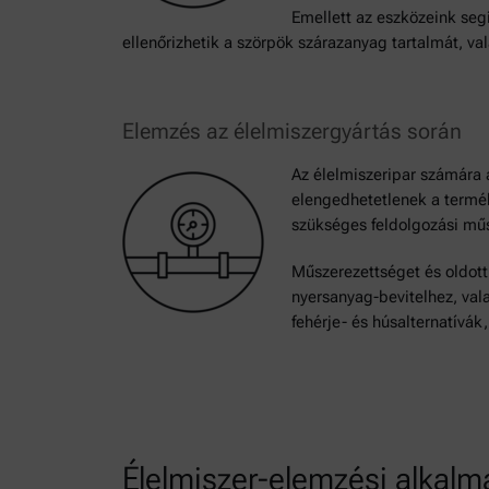
Emellett az eszközeink seg
ellenőrizhetik a szörpök szárazanyag tartalmát, val
Elemzés az élelmiszergyártás során
Az élelmiszeripar számára 
elengedhetetlenek a termé
szükséges feldolgozási mű
Műszerezettséget és oldott
nyersanyag-bevitelhez, val
fehérje- és húsalternatívá
Élelmiszer-elemzési alkalm