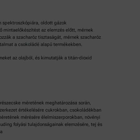
 spektroszkópiára, oldott gázok
ő mintaelőkészítést az elemzés előtt, mérnek
ozzák a szacharóz tisztaságát, mérnek szacharóz
tartalmat a csokoládé alapú termékekben.
eket az olajból, és kimutatják a titán-dioxid
 a részecske méretének meghatározása során,
yszerkezet értékelésére cukrokban, csokoládékban
 méretének mérésére élelmiszerporokban, növényi
ing folyási tulajdonságainak elemzésére, tej és
ra