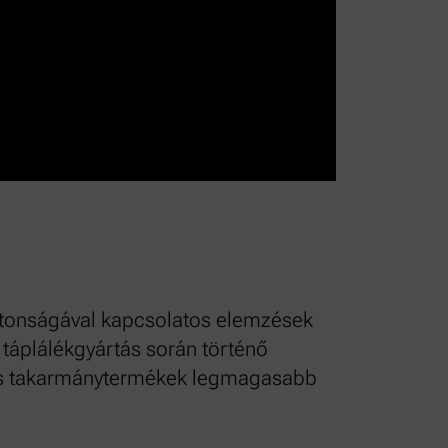
ztonságával kapcsolatos elemzések
a táplálékgyártás során történő
- és takarmánytermékek legmagasabb