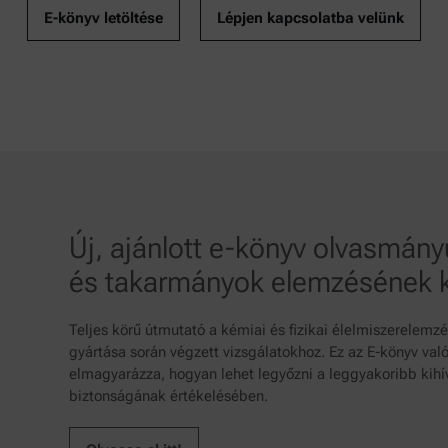
E-könyv letöltése
Lépjen kapcsolatba velünk
Új, ajánlott e-könyv olvasmány
és takarmányok elemzésének 
Teljes körű útmutató a kémiai és fizikai élelmiszerelemz
gyártása során végzett vizsgálatokhoz. Ez az E-könyv val
elmagyarázza, hogyan lehet legyőzni a leggyakoribb kih
biztonságának értékelésében.