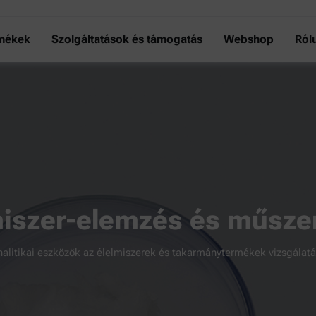
mékek
Szolgáltatások és támogatás
Webshop
Ról
miszer-elemzés és műsze
nalitikai eszközök az élelmiszerek és takarmánytermékek vizsgálatá