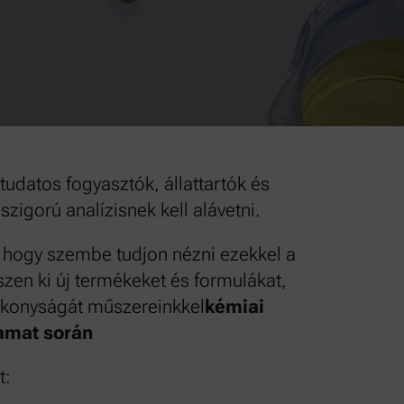
tudatos fogyasztók, állattartók és
gorú analízisnek kell alávetni.
, hogy szembe tudjon nézni ezekkel a
szen ki új termékeket és formulákat,
ékonyságát műszereinkkel
kémiai
amat során
t: