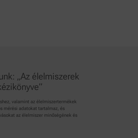
unk: „Az élelmiszerek
kézikönyve”
éshez, valamint az élelmiszertermékek
ós mérési adatokat tartalmaz, és
ívásokat az élelmiszer minőségének és