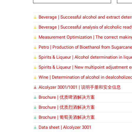
Beverage | Successful alcohol and extract deter
Beverage | Successful analysis of alcoholic rea
Measurement Optimization | The correct making,
Petro | Production of Bioethanol from Sugarcan
Spirits & Liqueur | Alcohol determination in li
Spirits & Liqueur | New multipoint adjustment en
Wine | Determination of alcohol in dealcoholize
Alcolyzer 3001/1001 | 说明⼿册和安全信息
Brochure | 优质啤酒解决方案
Brochure | 优质烈酒解决方案
Brochure | 葡萄美酒解决方案
Data sheet | Alcolyzer 3001