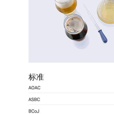
标准
AOAC
ASBC
956.02 (430 nm)
BCoJ
Beer-4G: Near-Infrared and Original Extract Cont