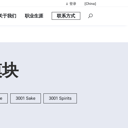
登录
[China]
关于我们
职业生涯
联系方式
建议搜索
快速链接
便携式密度计： 
流变仪
密度计
 模块
智能密度计：Ea
酒精测量仪
ne
3001 Sake
3001 Spirits