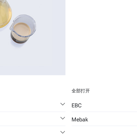
全部打开
EBC
Mebak
Chapter 9.2.6 Alcohol in Beer 
ent (2004)
第 2.9.6.3 章 (B-590.10.181)