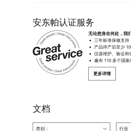
8.3.6 测量酒精含量的分析仪
安东帕认证服务
BCOJ：啤酒的分析方法
无论您身在何处，我
三年标准保修支持
产品停产后至少 
仪器维护、验证和
遍布 110 多个
更多详情
文档
类别：
行业