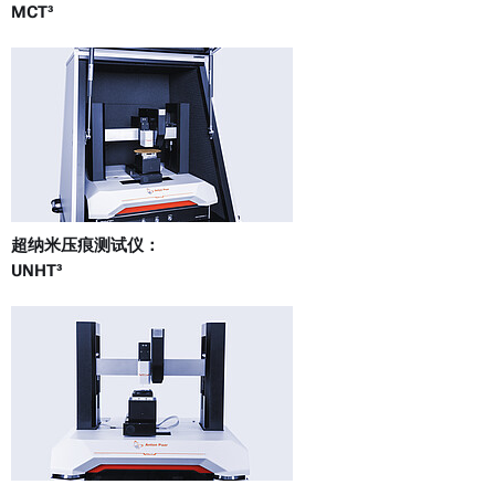
MCT³
超纳米压痕测试仪：
UNHT³