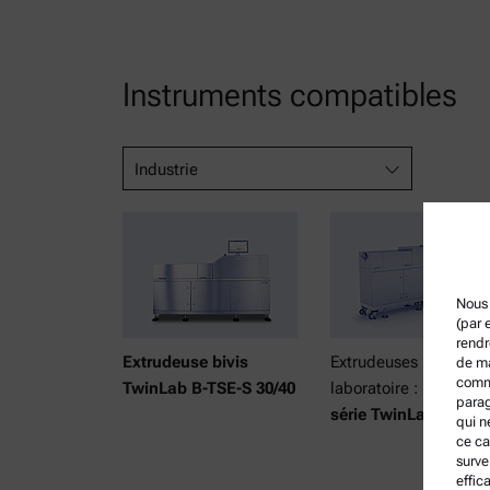
Instruments compatibles
Industrie
Nous 
(par 
rendr
Extrudeuse bivis
Extrudeuses bivis de
de ma
comme
TwinLab B-TSE-S 30/40
laboratoire :
parag
série TwinLab
qui n
ce ca
surve
effic