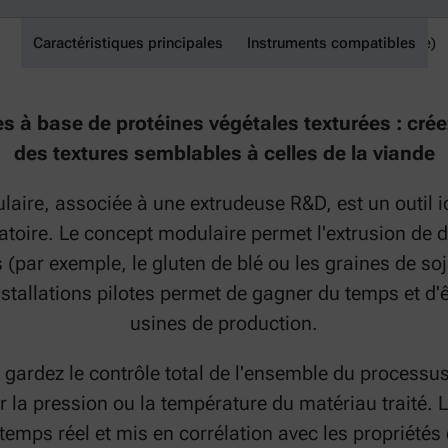
Caractéristiques principales
matrice de refroidissement modulaire (Modular Cooling Die)
Instruments compatibles
s à base de protéines végétales texturées : crée
des textures semblables à celles de la viande
aire, associée à une extrudeuse R&D, est un outil i
ratoire. Le concept modulaire permet l'extrusion de 
s (par exemple, le gluten de blé ou les graines de s
nstallations pilotes permet de gagner du temps et d'ê
usines de production.
gardez le contrôle total de l'ensemble du processus.
 la pression ou la température du matériau traité.
 temps réel et mis en corrélation avec les propriétés 