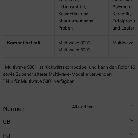
Lebensmittel,
Polymere,
Kosmetika und
Keramik,
pharmazeutische
Erdölproduk
Proben
und Legieru
Kompatibel mit
Multiwave 3001,
Multiwave 5
Multiwave 5001
1
Multiwave 5001 ist rückwärtskompatibel und kann den Rotor 16
sowie Zubehör älterer Multiwave-Modelle verwenden.
² Nur für Multiwave 5001 verfügbar.
Alle öffnen
Normen
GB
HJ