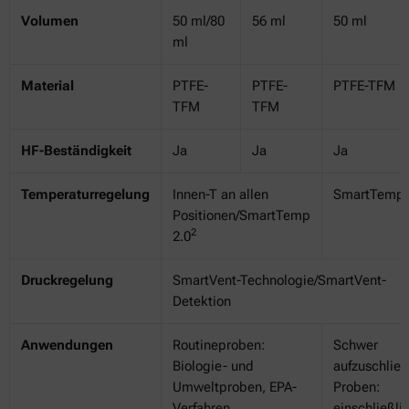
Volumen
50 ml/80
56 ml
50 ml
ml
Material
PTFE-
PTFE-
PTFE-TFM
TFM
TFM
HF-Beständigkeit
Ja
Ja
Ja
Temperaturregelung
Innen-T an allen
SmartTemp 
Positionen/SmartTemp
2
2.0
Druckregelung
SmartVent-Technologie/SmartVent-
Detektion
Anwendungen
Routineproben:
Schwer
Biologie- und
aufzuschlie
Umweltproben, EPA-
Proben:
Verfahren,
einschließli