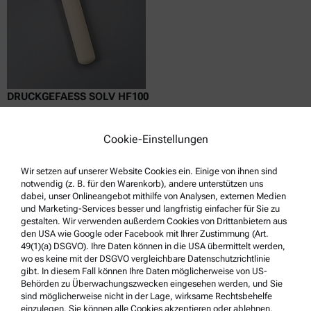
DRUCKGEFAESS SOLV HF100
Kompatibel mit :
Cookie-Einstellungen
Multiwave 5001 | 3001
Wir setzen auf unserer Website Cookies ein. Einige von ihnen sind
notwendig (z. B. für den Warenkorb), andere unterstützen uns
dabei, unser Onlineangebot mithilfe von Analysen, externen Medien
Angebot anfordern
und Marketing-Services besser und langfristig einfacher für Sie zu
gestalten. Wir verwenden außerdem Cookies von Drittanbietern aus
Teilenummer : 24175
den USA wie Google oder Facebook mit Ihrer Zustimmung (Art.
Produktdetails
49(1)(a) DSGVO). Ihre Daten können in die USA übermittelt werden,
wo es keine mit der DSGVO vergleichbare Datenschutzrichtlinie
gibt. In diesem Fall können Ihre Daten möglicherweise von US-
Behörden zu Überwachungszwecken eingesehen werden, und Sie
sind möglicherweise nicht in der Lage, wirksame Rechtsbehelfe
einzulegen. Sie können alle Cookies akzeptieren oder ablehnen,