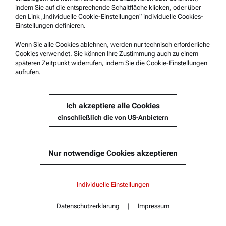
indem Sie auf die entsprechende Schaltfläche klicken, oder über
den Link „Individuelle Cookie-Einstellungen“ individuelle Cookies-
Einstellungen definieren.
Wenn Sie alle Cookies ablehnen, werden nur technisch erforderliche
Cookies verwendet. Sie können Ihre Zustimmung auch zu einem
späteren Zeitpunkt widerrufen, indem Sie die Cookie-Einstellungen
aufrufen.
EINWEGINSERT HVT80 (100 PCS)
Kompatibel mit :
Ich akzeptiere alle Cookies
Multiwave 5001 | 3001
einschließlich die von US-Anbietern
Nur notwendige Cookies akzeptieren
Angebot anfordern
Inhalt
Teilenummer : 235216
Multiwave 3001
Multiwave 5001
Individuelle Einstellungen
Produktdetails
Highlights
Spezifikationen
Multiwave 3001
Datenschutzerklärung
|
Impressum
Normen
Kontakt
Inhalt
Dokumente