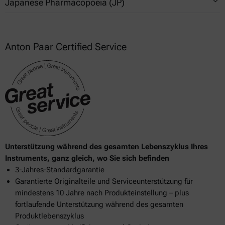
Japanese Pharmacopoeia (JP)
D7879
14083
K 0050
922
14084
2.63 ICP-AES & ICPMS (2. Pretreatment of Sample)
14332
Anton Paar Certified Service
14385
14627
14902
15297
15411
Unterstützung während des gesamten Lebenszyklus Ihres
Instruments, ganz gleich, wo Sie sich befinden
15763
3-Jahres-Standardgarantie
15764
Garantierte Originalteile und Serviceunterstützung für
mindestens 10 Jahre nach Produkteinstellung – plus
15765
fortlaufende Unterstützung während des gesamten
Produktlebenszyklus