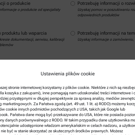
cji o produkcie
Potrzebuję informacji o rozw
nformacje o produkcie od specjalisty
Uzyskaj pomoc w poszukiwaniu roz
odpowiednich produktów
u produktu lub wsparcia
Potrzebuję informacji na tem
resie dokumentacji, serwisu, kalibracji
Uzyskaj informacje o zamówieniu, 
oblemów
Ustawienia plików cookie
szej stronie internetowej korzystamy z plików cookie. Niektóre z nich są niezb
dla koszyka z zakupami), inne pomagają nam udoskonalać treści internetowe i 
rdziej przystępnymi w długiej perspektywie za sprawą analizy, mediów zewnęt
ug marketingowych. Za Państwa zgodą (art. 49 ust. 1 lit. a) RODO) możemy korz
ków cookie innych podmiotów pochodzących z USA, takich jak Google lub
book. Państwa dane mogą być przekazywane do USA, które nie posiada pozi
Proszę pokazać dane kontaktowe
ony danych porównywalnego z RODO. W takim przypadku dane użytkownika m
otencjalnie udostępnione władzom amerykańskim w celach nadzoru, a użytko
nie być w stanie skorzystać ze skutecznych środków prawnych. Możesz