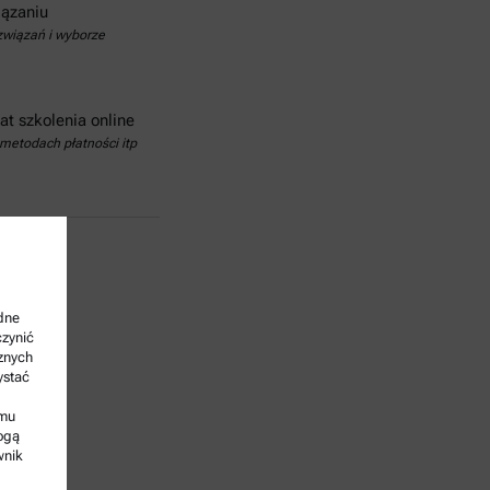
iązaniu
wiązań i wyborze
at szkolenia online
metodach płatności itp
ędne
czynić
rznych
ystać
omu
ogą
wnik