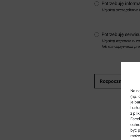
Potrzebuję informa
Uzyskaj szczegółowe i
Potrzebuję serwis
Uzyskaj wsparcie w zak
lub rozwiązywania pr
Na na
(np. 
je ba
i usł
z pli
Face
ochr
być p
może 