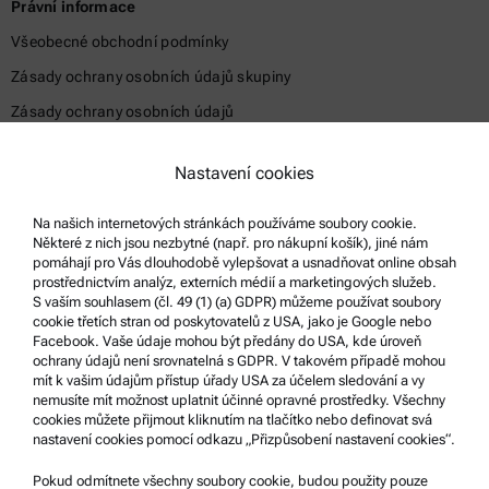
Právní informace
Všeobecné obchodní podmínky
Zásady ochrany osobních údajů skupiny
Zásady ochrany osobních údajů
Právní sdělení
Nastavení cookies
Podmínky použití
Ochranné známky
Na našich internetových stránkách používáme soubory cookie.
Některé z nich jsou nezbytné (např. pro nákupní košík), jiné nám
Systém oznamování nekalých praktik
pomáhají pro Vás dlouhodobě vylepšovat a usnadňovat online obsah
prostřednictvím analýz, externích médií a marketingových služeb.
S vaším souhlasem (čl. 49 (1) (a) GDPR) můžeme používat soubory
Podpora produktů
cookie třetích stran od poskytovatelů z USA, jako je Google nebo
Facebook. Vaše údaje mohou být předány do USA, kde úroveň
Certifikovaný servis Anton Paar
ochrany údajů není srovnatelná s GDPR. V takovém případě mohou
mít k vašim údajům přístup úřady USA za účelem sledování a vy
Prohlášení o bezpečnosti
nemusíte mít možnost uplatnit účinné opravné prostředky. Všechny
cookies můžete přijmout kliknutím na tlačítko nebo definovat svá
Technická centra společnosti Anton Paar
nastavení cookies pomocí odkazu „Přizpůsobení nastavení cookies“.
Kontaktujte nás
Pokud odmítnete všechny soubory cookie, budou použity pouze