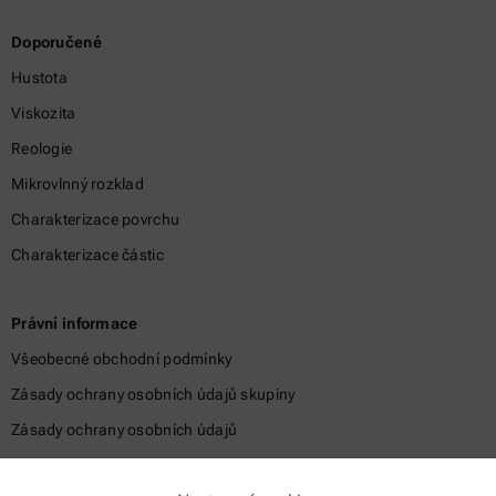
Doporučené
Hustota
Viskozita
Reologie
Mikrovlnný rozklad
Charakterizace povrchu
Charakterizace částic
Právní informace
Všeobecné obchodní podmínky
Zásady ochrany osobních údajů skupiny
Zásady ochrany osobních údajů
Právní sdělení