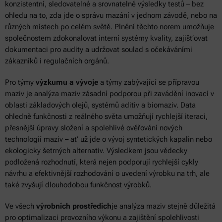
konzistentní, sledovatelné a srovnatelné výsledky testů – bez
ohledu na to, zda jde o správu mazání v jednom závodě, nebo na
různých místech po celém světě. Plnění těchto norem umožňuje
společnostem zdokonalovat interní systémy kvality, zajišťovat
dokumentaci pro audity a udržovat soulad s očekáváními
zákazníků i regulačních orgánů.
Pro týmy
výzkumu a vývoje
a týmy zabývající se přípravou
maziv je analýza maziv zásadní podporou při zavádění inovací v
oblasti základových olejů, systémů aditiv a biomaziv. Data
ohledně funkčnosti z reálného světa umožňují rychlejší iteraci,
přesnější úpravy složení a spolehlivé ověřování nových
technologií maziv – ať už jde o vývoj syntetických kapalin nebo
ekologicky šetrných alternativ. Výsledkem jsou vědecky
podložená rozhodnutí, která nejen podporují rychlejší cykly
návrhu a efektivnější rozhodování o uvedení výrobku na trh, ale
také zvyšují dlouhodobou funkčnost výrobků.
Ve všech
výrobních prostředích
je analýza maziv stejně důležitá
pro optimalizaci provozního výkonu a zajištění spolehlivosti