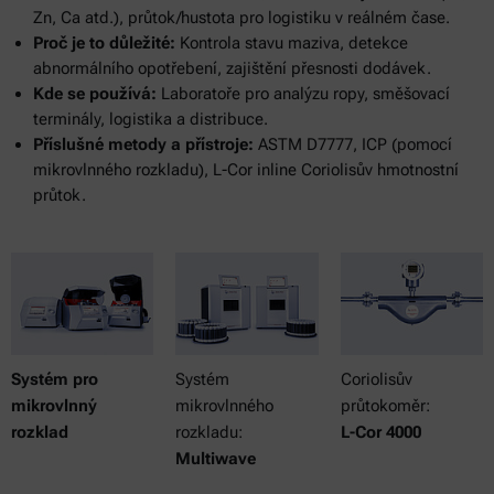
Zn, Ca atd.), průtok/hustota pro logistiku v reálném čase.
Proč je to důležité:
Kontrola stavu maziva, detekce
abnormálního opotřebení, zajištění přesnosti dodávek.
Kde se používá:
Laboratoře pro analýzu ropy, směšovací
terminály, logistika a distribuce.
Příslušné metody a přístroje:
ASTM D7777,
ICP (pomocí
mikrovlnného rozkladu), L-Cor inline Coriolisův hmotnostní
průtok.
Systém pro
Systém
Coriolisův
mikrovlnný
mikrovlnného
průtokoměr:
rozklad
rozkladu:
L-Cor 4000
Multiwave