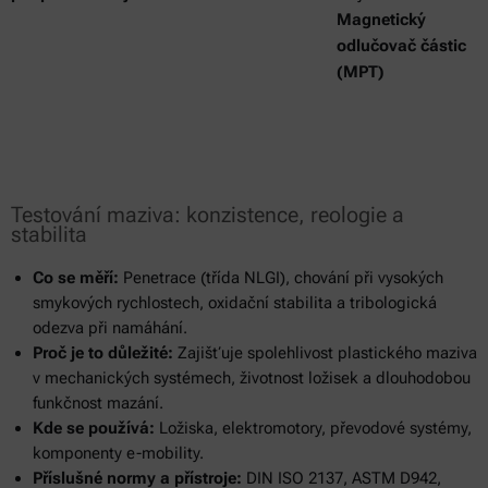
Magnetický
odlučovač částic
(MPT)
Testování maziva: konzistence, reologie a
stabilita
Co se měří:
Penetrace (třída NLGI), chování při vysokých
smykových rychlostech, oxidační stabilita a tribologická
odezva při namáhání.
Proč je to důležité:
Zajišťuje spolehlivost plastického maziva
v mechanických systémech, životnost ložisek a dlouhodobou
funkčnost mazání.
Kde se používá:
Ložiska, elektromotory, převodové systémy,
komponenty e-mobility.
Příslušné normy a přístroje:
DIN ISO 2137, ASTM D942,