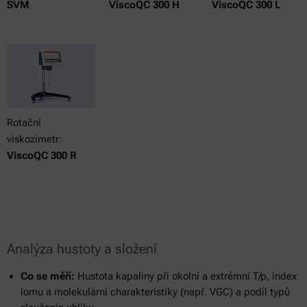
SVM
ViscoQC 300 H
ViscoQC 300 L
Rotační
viskozimetr:
ViscoQC 300 R
Analýza hustoty a složení
Co se měří:
Hustota kapaliny při okolní a extrémní T/p, index
lomu a molekulární charakteristiky (např. VGC) a podíl typů