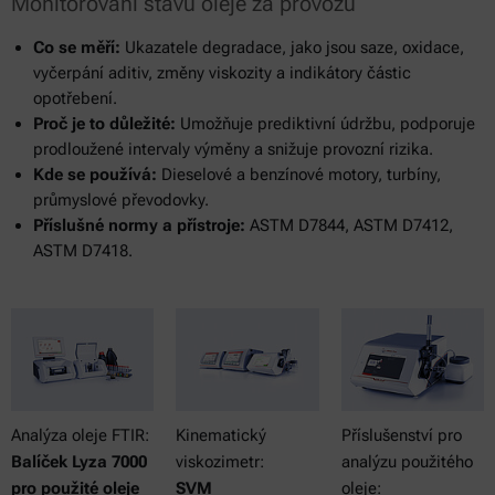
Monitorování stavu oleje za provozu
Co se měří:
Ukazatele degradace, jako jsou saze, oxidace,
vyčerpání aditiv, změny viskozity a indikátory částic
opotřebení.
Proč je to důležité:
Umožňuje prediktivní údržbu, podporuje
prodloužené intervaly výměny a snižuje provozní rizika.
Kde se používá:
Dieselové a benzínové motory, turbíny,
průmyslové převodovky.
Příslušné normy a přístroje:
ASTM D7844, ASTM D7412,
ASTM D7418.
Analýza oleje FTIR:
Kinematický
Příslušenství pro
Balíček Lyza 7000
viskozimetr:
analýzu použitého
pro použité oleje
SVM
oleje: