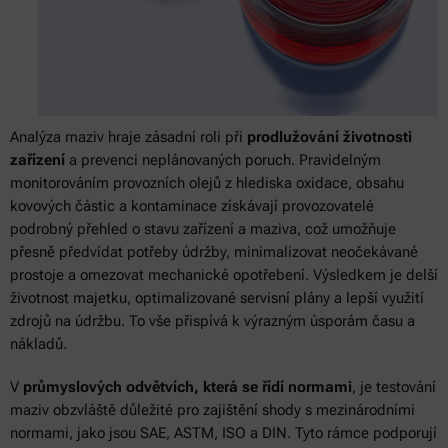
Analýza maziv hraje zásadní roli při
prodlužování životnosti
zařízení
a prevenci neplánovaných poruch. Pravidelným
monitorováním provozních olejů z hlediska oxidace, obsahu
kovových částic a kontaminace získávají provozovatelé
podrobný přehled o stavu zařízení a maziva, což umožňuje
přesně předvídat potřeby údržby, minimalizovat neočekávané
prostoje a omezovat mechanické opotřebení. Výsledkem je delší
životnost majetku, optimalizované servisní plány a lepší využití
zdrojů na údržbu. To vše přispívá k výrazným úsporám času a
nákladů.
V
průmyslových odvětvích, která se řídí normami
, je testování
maziv obzvláště důležité pro zajištění shody s mezinárodními
normami, jako jsou SAE, ASTM, ISO a DIN. Tyto rámce podporují