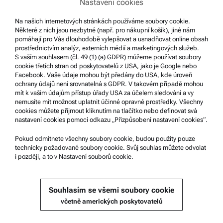
Nastavení cookies
Podmínky použití
Ochranné známky
Na našich internetových stránkách používáme soubory cookie.
Některé z nich jsou nezbytné (např. pro nákupní košík), jiné nám
Systém oznamování nekalých praktik
pomáhají pro Vás dlouhodobě vylepšovat a usnadňovat online obsah
prostřednictvím analýz, externích médií a marketingových služeb.
S vaším souhlasem (čl. 49 (1) (a) GDPR) můžeme používat soubory
Podpora produktů
cookie třetích stran od poskytovatelů z USA, jako je Google nebo
Facebook. Vaše údaje mohou být předány do USA, kde úroveň
Certifikovaný servis Anton Paar
ochrany údajů není srovnatelná s GDPR. V takovém případě mohou
mít k vašim údajům přístup úřady USA za účelem sledování a vy
Prohlášení o bezpečnosti
nemusíte mít možnost uplatnit účinné opravné prostředky. Všechny
cookies můžete přijmout kliknutím na tlačítko nebo definovat svá
Technická centra společnosti Anton Paar
nastavení cookies pomocí odkazu „Přizpůsobení nastavení cookies“.
Kontaktujte nás
Pokud odmítnete všechny soubory cookie, budou použity pouze
technicky požadované soubory cookie. Svůj souhlas můžete odvolat
i později, a to v Nastavení souborů cookie.
Informace o společnosti
Společnost
Souhlasím se všemi soubory cookie
Novinky
včetně amerických poskytovatelů
Média