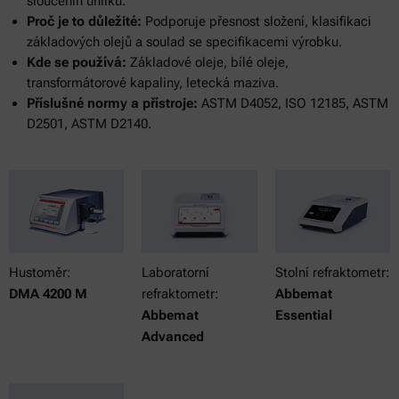
sloučenin uhlíku.
Proč je to důležité:
Podporuje přesnost složení, klasifikaci
základových olejů a soulad se specifikacemi výrobku.
Kde se používá:
Základové oleje, bílé oleje,
transformátorové kapaliny, letecká maziva.
Příslušné normy a přístroje:
ASTM D4052, ISO 12185, ASTM
D2501, ASTM D2140.
Hustoměr:
Laboratorní
Stolní refraktometr:
DMA 4200 M
refraktometr:
Abbemat
Abbemat
Essential
Advanced