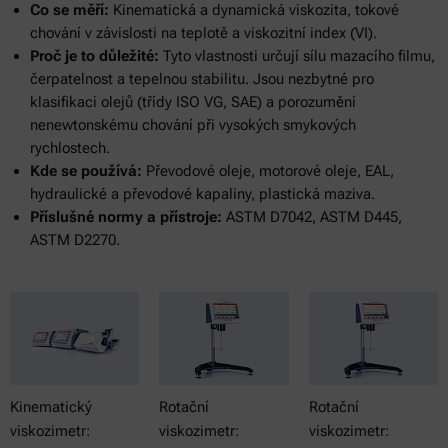
Co se měří:
Kinematická a dynamická viskozita, tokové
chování v závislosti na teplotě a viskozitní index (VI).
Proč je to důležité:
Tyto vlastnosti určují sílu mazacího filmu,
čerpatelnost a tepelnou stabilitu. Jsou nezbytné pro
klasifikaci olejů (třídy ISO VG, SAE) a porozumění
nenewtonskému chování při vysokých smykových
rychlostech.
Kde se používá:
Převodové oleje, motorové oleje, EAL,
hydraulické a převodové kapaliny, plastická maziva.
Příslušné normy a přístroje:
ASTM D7042, ASTM D445,
ASTM D2270.
Kinematický
Rotační
Rotační
viskozimetr:
viskozimetr:
viskozimetr: