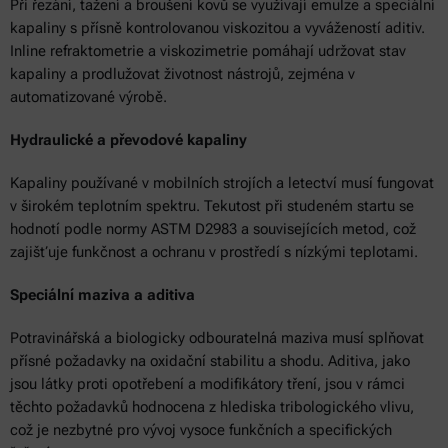
Při řezání, tažení a broušení kovů se využívají emulze a speciální
kapaliny s přísně kontrolovanou viskozitou a vyvážeností aditiv.
Inline refraktometrie a viskozimetrie pomáhají udržovat stav
kapaliny a prodlužovat životnost nástrojů, zejména v
automatizované výrobě.
Hydraulické a převodové kapaliny
Kapaliny používané v mobilních strojích a letectví musí fungovat
v širokém teplotním spektru. Tekutost při studeném startu se
hodnotí podle normy ASTM D2983 a souvisejících metod, což
zajišťuje funkčnost a ochranu v prostředí s nízkými teplotami.
Speciální maziva a aditiva
Potravinářská a biologicky odbouratelná maziva musí splňovat
přísné požadavky na oxidační stabilitu a shodu. Aditiva, jako
jsou látky proti opotřebení a modifikátory tření, jsou v rámci
těchto požadavků hodnocena z hlediska tribologického vlivu,
což je nezbytné pro vývoj vysoce funkčních a specifických