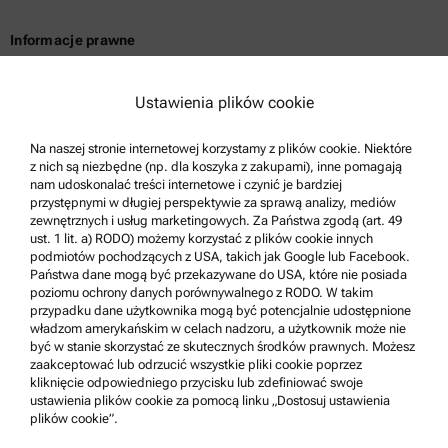
Informacje prawne
Warunki korzystania z usług
Ustawienia plików cookie
Polityka prywatności grupy
Polityka prywatności
Na naszej stronie internetowej korzystamy z plików cookie. Niektóre
z nich są niezbędne (np. dla koszyka z zakupami), inne pomagają
Nota prawna
nam udoskonalać treści internetowe i czynić je bardziej
Warunki korzystania
przystępnymi w długiej perspektywie za sprawą analizy, mediów
zewnętrznych i usług marketingowych. Za Państwa zgodą (art. 49
Znaki towarowe
ust. 1 lit. a) RODO) możemy korzystać z plików cookie innych
podmiotów pochodzących z USA, takich jak Google lub Facebook.
System zgłaszania nieprawidłowości
Państwa dane mogą być przekazywane do USA, które nie posiada
poziomu ochrony danych porównywalnego z RODO. W takim
przypadku dane użytkownika mogą być potencjalnie udostępnione
Pomoc techniczna dla produktów
władzom amerykańskim w celach nadzoru, a użytkownik może nie
być w stanie skorzystać ze skutecznych środków prawnych. Możesz
Anton Paar Certified Service
zaakceptować lub odrzucić wszystkie pliki cookie poprzez
kliknięcie odpowiedniego przycisku lub zdefiniować swoje
Deklaracja bezpieczeństwa
ustawienia plików cookie za pomocą linku „Dostosuj ustawienia
plików cookie”.
Centra techniczne firmy Anton Paar