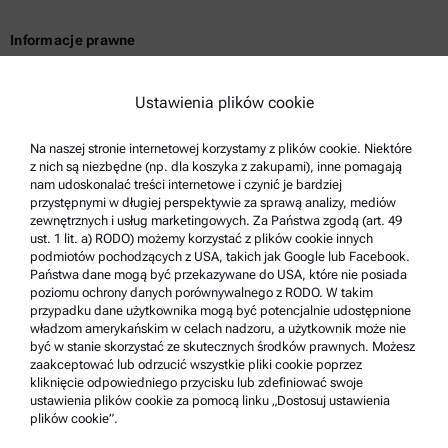
Informacje prawne
Warunki korzystania z usług
Ustawienia plików cookie
Polityka prywatności grupy
Polityka prywatności
Na naszej stronie internetowej korzystamy z plików cookie. Niektóre
z nich są niezbędne (np. dla koszyka z zakupami), inne pomagają
Nota prawna
nam udoskonalać treści internetowe i czynić je bardziej
Warunki korzystania
przystępnymi w długiej perspektywie za sprawą analizy, mediów
zewnętrznych i usług marketingowych. Za Państwa zgodą (art. 49
Znaki towarowe
ust. 1 lit. a) RODO) możemy korzystać z plików cookie innych
podmiotów pochodzących z USA, takich jak Google lub Facebook.
System zgłaszania nieprawidłowości
Państwa dane mogą być przekazywane do USA, które nie posiada
poziomu ochrony danych porównywalnego z RODO. W takim
przypadku dane użytkownika mogą być potencjalnie udostępnione
Pomoc techniczna dla produktów
władzom amerykańskim w celach nadzoru, a użytkownik może nie
być w stanie skorzystać ze skutecznych środków prawnych. Możesz
Anton Paar Certified Service
zaakceptować lub odrzucić wszystkie pliki cookie poprzez
kliknięcie odpowiedniego przycisku lub zdefiniować swoje
Deklaracja bezpieczeństwa
ustawienia plików cookie za pomocą linku „Dostosuj ustawienia
plików cookie”.
Centra techniczne firmy Anton Paar