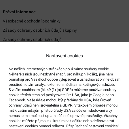
Právní informace
Všeobecné obchodní podmínky
Zásady ochrany osobních údajů skupiny
Zásady ochrany osobních údajů
Právní sdělení
Nastavení cookies
Podmínky použití
Ochranné známky
Na našich internetových stránkách používáme soubory cookie.
Některé z nich jsou nezbytné (např. pro nákupní košík), jiné nám
Systém oznamování nekalých praktik
pomáhají pro Vás dlouhodobě vylepšovat a usnadňovat online obsah
prostřednictvím analýz, externích médií a marketingových služeb.
S vaším souhlasem (čl. 49 (1) (a) GDPR) můžeme používat soubory
Podpora produktů
cookie třetích stran od poskytovatelů z USA, jako je Google nebo
Facebook. Vaše údaje mohou být předány do USA, kde úroveň
Certifikovaný servis Anton Paar
ochrany údajů není srovnatelná s GDPR. V takovém případě mohou
mít k vašim údajům přístup úřady USA za účelem sledování a vy
Prohlášení o bezpečnosti
nemusíte mít možnost uplatnit účinné opravné prostředky. Všechny
cookies můžete přijmout kliknutím na tlačítko nebo definovat svá
Technická centra společnosti Anton Paar
nastavení cookies pomocí odkazu „Přizpůsobení nastavení cookies“.