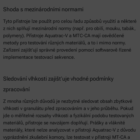
Shoda s mezinárodními normami
Tyto přístroje lze použít pro celou řadu způsobů využití a některé
z nich splňují mezinárodní normy (např. pro obilí, mouku, tabák,
polymery). Přístroje Aquatrac-V a MTC-CA mají osvědčené
metody pro testování různých materiálů, a to i mimo normy.
Zařízení zajišťují správné provedení pomocí softwarově řízené
implementace testovací sekvence.
Sledování vlhkosti zajišťuje vhodné podmínky
zpracování
Z mnoha různých důvodů je nezbytné sledovat obsah zbytkové
vlhkosti v granulátu před zpracováním a v jeho průběhu. Pokud
jde o měřitelné rozsahy vlhkosti a fyzikální podobu testovaných
materiálů, přístroje se navzájem doplňují. Prášky a vláknité
materiály, které nelze analyzovat v přístroji Aquatrac-V z důvodu
vyprázdnění zkušební komory, lze testovat v přístroji MT-CA a