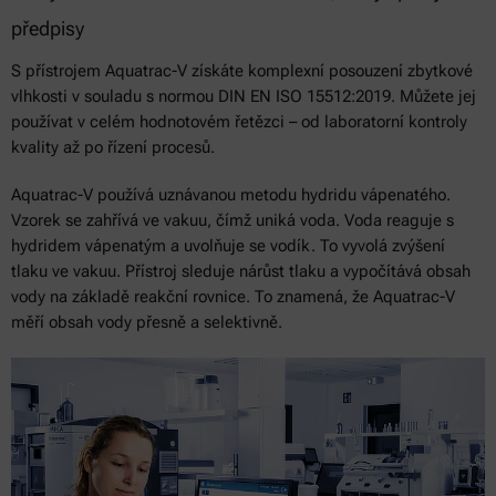
předpisy
S přístrojem Aquatrac-V získáte komplexní posouzení zbytkové
vlhkosti v souladu s normou DIN EN ISO 15512:2019. Můžete jej
používat v celém hodnotovém řetězci – od laboratorní kontroly
kvality až po řízení procesů.
Aquatrac-V používá uznávanou metodu hydridu vápenatého.
Vzorek se zahřívá ve vakuu, čímž uniká voda. Voda reaguje s
hydridem vápenatým a uvolňuje se vodík. To vyvolá zvýšení
tlaku ve vakuu. Přístroj sleduje nárůst tlaku a vypočítává obsah
vody na základě reakční rovnice. To znamená, že Aquatrac-V
měří obsah vody přesně a selektivně.