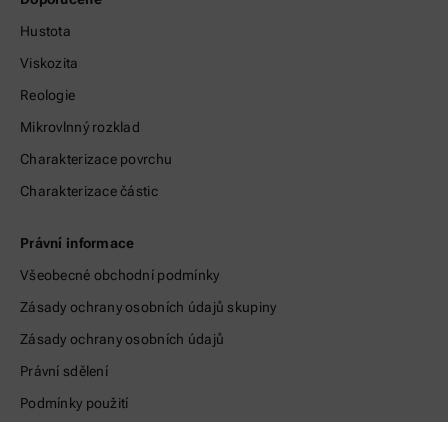
Hustota
Viskozita
Reologie
Mikrovlnný rozklad
Charakterizace povrchu
Charakterizace částic
Právní informace
Všeobecné obchodní podmínky
Zásady ochrany osobních údajů skupiny
Zásady ochrany osobních údajů
Právní sdělení
Podmínky použití
Ochranné známky