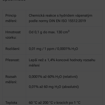
Princip
Chemická reakce s hydridem vápenatým
měření:
podle normy DIN EN ISO 15512:2019
3
Hmotnost
Od 0,1 g do max. 130 cm
vzorku:
Rozlišení:
0,01 mg / 1 ppm / 0,0001% H
O
2
Přesnost:
Lepší než ± 1,4% koncové hodnoty rozsahu
měření
Rozsah
0,0001% až 60% H
O (relativní)
2
měření:
0,01% až 60 mg H
O (absolutní)
2
Teplota
60 °C až 200 °C v krocích po 1 °C