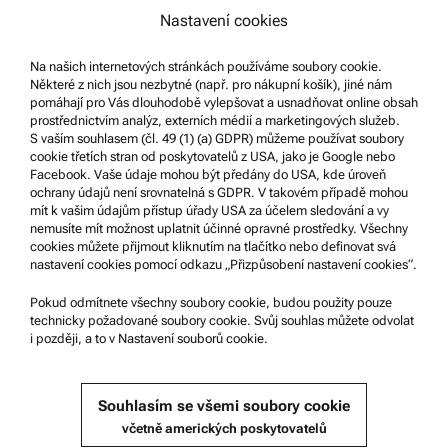
Systém oznamování nekalých praktik
Nastavení cookies
Na našich internetových stránkách používáme soubory cookie.
Podpora produktů
Některé z nich jsou nezbytné (např. pro nákupní košík), jiné nám
Certifikovaný servis Anton Paar
pomáhají pro Vás dlouhodobě vylepšovat a usnadňovat online obsah
prostřednictvím analýz, externích médií a marketingových služeb.
Prohlášení o bezpečnosti
S vaším souhlasem (čl. 49 (1) (a) GDPR) můžeme používat soubory
cookie třetích stran od poskytovatelů z USA, jako je Google nebo
Technická centra společnosti Anton Paar
Facebook. Vaše údaje mohou být předány do USA, kde úroveň
ochrany údajů není srovnatelná s GDPR. V takovém případě mohou
Kontaktujte nás
mít k vašim údajům přístup úřady USA za účelem sledování a vy
nemusíte mít možnost uplatnit účinné opravné prostředky. Všechny
cookies můžete přijmout kliknutím na tlačítko nebo definovat svá
Informace o společnosti
nastavení cookies pomocí odkazu „Přizpůsobení nastavení cookies“.
Společnost
Pokud odmítnete všechny soubory cookie, budou použity pouze
Novinky
technicky požadované soubory cookie. Svůj souhlas můžete odvolat
i později, a to v Nastavení souborů cookie.
Média
Staňte se dodavatelem
Souhlasím se všemi soubory cookie
včetně amerických poskytovatelů
© 2026 Anton Paar GmbH