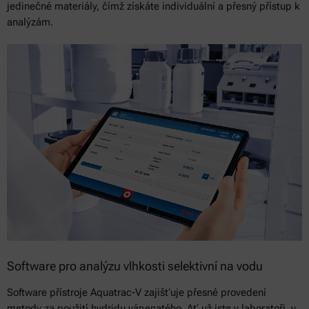
jedinečné materiály, čímž získáte individuální a přesný přístup k
analýzám.
Software pro analýzu vlhkosti selektivní na vodu
Software přístroje Aquatrac-V zajišťuje přesné provedení
metody za použití hydridu vápenatého. Ať už jste v laboratoři, v