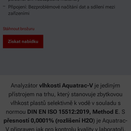
Připojení: Bezproblémové načítání dat a sdílení mezi
zařízeními
Stáhnout brožuru
Získat nabídku
Analyzátor
vlhkosti Aquatrac-V
je jediným
přístrojem na trhu, který stanovuje zbytkovou
vlhkost plastů selektivně k vodě v souladu s
normou
DIN EN ISO 15512:2019, Method E
. S
přesností 0,0001% (rozlišení H2O
) je Aquatrac-
V připraven jak pro kontrolu kvality v laboratoři,