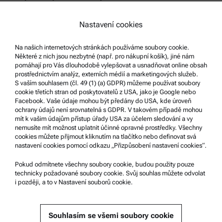
Právní sdělení
Nastavení cookies
Podmínky použití
Ochranné známky
Na našich internetových stránkách používáme soubory cookie.
Některé z nich jsou nezbytné (např. pro nákupní košík), jiné nám
Systém oznamování nekalých praktik
pomáhají pro Vás dlouhodobě vylepšovat a usnadňovat online obsah
prostřednictvím analýz, externích médií a marketingových služeb.
S vaším souhlasem (čl. 49 (1) (a) GDPR) můžeme používat soubory
Podpora produktů
cookie třetích stran od poskytovatelů z USA, jako je Google nebo
Facebook. Vaše údaje mohou být předány do USA, kde úroveň
Certifikovaný servis Anton Paar
ochrany údajů není srovnatelná s GDPR. V takovém případě mohou
mít k vašim údajům přístup úřady USA za účelem sledování a vy
Prohlášení o bezpečnosti
nemusíte mít možnost uplatnit účinné opravné prostředky. Všechny
cookies můžete přijmout kliknutím na tlačítko nebo definovat svá
Technická centra společnosti Anton Paar
nastavení cookies pomocí odkazu „Přizpůsobení nastavení cookies“.
Kontaktujte nás
Pokud odmítnete všechny soubory cookie, budou použity pouze
technicky požadované soubory cookie. Svůj souhlas můžete odvolat
i později, a to v Nastavení souborů cookie.
Informace o společnosti
Společnost
Souhlasím se všemi soubory cookie
Novinky