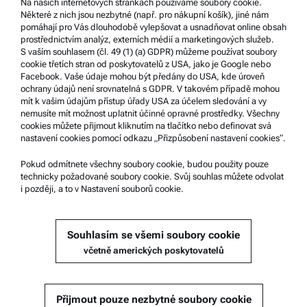
Na našich internetových stránkách používáme soubory cookie.
Některé z nich jsou nezbytné (např. pro nákupní košík), jiné nám
Systém oznamování nekalých praktik
pomáhají pro Vás dlouhodobě vylepšovat a usnadňovat online obsah
prostřednictvím analýz, externích médií a marketingových služeb.
S vaším souhlasem (čl. 49 (1) (a) GDPR) můžeme používat soubory
Podpora produktů
cookie třetích stran od poskytovatelů z USA, jako je Google nebo
Facebook. Vaše údaje mohou být předány do USA, kde úroveň
Certifikovaný servis Anton Paar
ochrany údajů není srovnatelná s GDPR. V takovém případě mohou
mít k vašim údajům přístup úřady USA za účelem sledování a vy
Prohlášení o bezpečnosti
nemusíte mít možnost uplatnit účinné opravné prostředky. Všechny
cookies můžete přijmout kliknutím na tlačítko nebo definovat svá
Technická centra společnosti Anton Paar
nastavení cookies pomocí odkazu „Přizpůsobení nastavení cookies“.
Kontaktujte nás
Pokud odmítnete všechny soubory cookie, budou použity pouze
technicky požadované soubory cookie. Svůj souhlas můžete odvolat
i později, a to v Nastavení souborů cookie.
Informace o společnosti
Společnost
Souhlasím se všemi soubory cookie
Novinky
včetně amerických poskytovatelů
Média
Staňte se dodavatelem
Přijmout pouze nezbytné soubory cookie