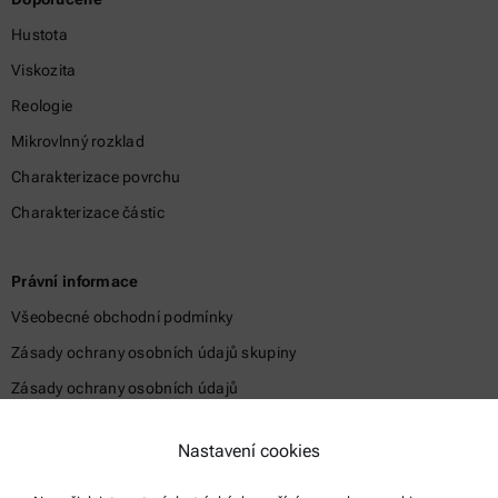
Hustota
Viskozita
Reologie
Mikrovlnný rozklad
Charakterizace povrchu
Charakterizace částic
Právní informace
Všeobecné obchodní podmínky
Zásady ochrany osobních údajů skupiny
Zásady ochrany osobních údajů
Právní sdělení
Nastavení cookies
Podmínky použití
Ochranné známky