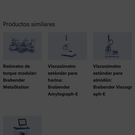
Productos similares
Reómetro de
Viscosímetro
Viscosímetro
torque modular:
estándar para
estándar para
Brabender
harina:
almidón:
MetaStation
Brabender
Brabender Viscogr
Amylograph‑E
aph-E