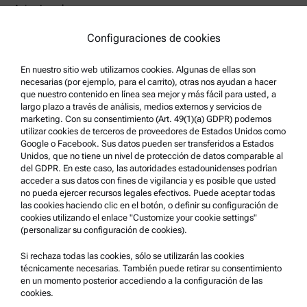
Aviso Legal
Condiciones de uso
Configuraciones de cookies
Marcas comerciales
En nuestro sitio web utilizamos cookies. Algunas de ellas son
Sistema de denuncia de irregularidades
necesarias (por ejemplo, para el carrito), otras nos ayudan a hacer
que nuestro contenido en línea sea mejor y más fácil para usted, a
largo plazo a través de análisis, medios externos y servicios de
Asistencia para el producto
marketing. Con su consentimiento (Art. 49(1)(a) GDPR) podemos
utilizar cookies de terceros de proveedores de Estados Unidos como
Anton Paar Certified Service
Google o Facebook. Sus datos pueden ser transferidos a Estados
Declaración de seguridad
Unidos, que no tiene un nivel de protección de datos comparable al
del GDPR. En este caso, las autoridades estadounidenses podrían
Centros técnicos Anton Paar
acceder a sus datos con fines de vigilancia y es posible que usted
no pueda ejercer recursos legales efectivos. Puede aceptar todas
Comuníquese con nosotros
las cookies haciendo clic en el botón, o definir su configuración de
cookies utilizando el enlace "Customize your cookie settings"
(personalizar su configuración de cookies).
Información de la empresa
Empresa
Si rechaza todas las cookies, sólo se utilizarán las cookies
técnicamente necesarias. También puede retirar su consentimiento
Noticias
en un momento posterior accediendo a la configuración de las
cookies.
Relaciones públicas