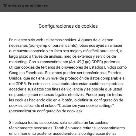
Términos y condiciones
Política de privacidad del grupo
Política de privacidad
Configuraciones de cookies
Aviso Legal
En nuestro sitio web utilizamos cookies. Algunas de ellas son
Condiciones de uso
necesarias (por ejemplo, para el carrito), otras nos ayudan a hacer
que nuestro contenido en línea sea mejor y más fácil para usted, a
Marcas comerciales
largo plazo a través de análisis, medios externos y servicios de
marketing. Con su consentimiento (Art. 49(1)(a) GDPR) podemos
Sistema de denuncia de irregularidades
utilizar cookies de terceros de proveedores de Estados Unidos como
Google o Facebook. Sus datos pueden ser transferidos a Estados
Unidos, que no tiene un nivel de protección de datos comparable al
Asistencia para el producto
del GDPR. En este caso, las autoridades estadounidenses podrían
acceder a sus datos con fines de vigilancia y es posible que usted
Anton Paar Certified Service
no pueda ejercer recursos legales efectivos. Puede aceptar todas
las cookies haciendo clic en el botón, o definir su configuración de
Declaración de seguridad
cookies utilizando el enlace "Customize your cookie settings"
(personalizar su configuración de cookies).
Centros técnicos Anton Paar
Comuníquese con nosotros
Si rechaza todas las cookies, sólo se utilizarán las cookies
técnicamente necesarias. También puede retirar su consentimiento
en un momento posterior accediendo a la configuración de las