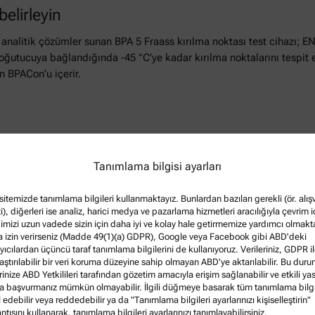
belirleyin
nalitik çözümler sunan BPA 5 Fraass kırılma noktası test cihazı; E
r soğutucuya bağlandığında -45 °C'ye kadar kırılma noktalarını tespit 
n BPACon'u içerir.
, uygulamalar ve bilimsel konularda mükemmel ve sürekli büyüyen ca
Tanımlama bilgisi ayarları
itemizde tanımlama bilgileri kullanmaktayız. Bunlardan bazıları gerekli (ör. alışv
i), diğerleri ise analiz, harici medya ve pazarlama hizmetleri aracılığıyla çevrim i
ğimizi uzun vadede sizin için daha iyi ve kolay hale getirmemize yardımcı olmakta
 fazlasını göster
a izin verirseniz (Madde 49(1)(a) GDPR), Google veya Facebook gibi ABD'deki
yıcılardan üçüncü taraf tanımlama bilgilerini de kullanıyoruz. Verileriniz, GDPR i
laştırılabilir bir veri koruma düzeyine sahip olmayan ABD'ye aktarılabilir. Bu dur
erinize ABD Yetkilileri tarafından gözetim amacıyla erişim sağlanabilir ve etkili ya
ra başvurmanız mümkün olmayabilir. İlgili düğmeye basarak tüm tanımlama bilgi
 edebilir veya reddedebilir ya da "Tanımlama bilgileri ayarlarınızı kişiselleştirin"
ntısını kullanarak, tanımlama bilgileri ayarlarınızı tanımlayabilirsiniz.