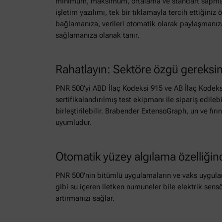
minimum, maksimum, ortalama ve standart sapması 
işletim yazılımı, tek bir tıklamayla tercih ettiğin
bağlamanıza, verileri otomatik olarak paylaşmanıza
sağlamanıza olanak tanır.
Rahatlayın: Sektöre özgü gereks
PNR 500'yi ABD İlaç Kodeksi 915 ve AB İlaç Kodeksi 
sertifikalandırılmış test ekipmanı ile sipariş edil
birleştirilebilir. Brabender ExtensoGraph, un ve fı
uyumludur.
Otomatik yüzey algılama özelliğin
PNR 500'nin bitümlü uygulamaların ve vaks uygulama
gibi su içeren iletken numuneler bile elektrik sensö
artırmanızı sağlar.