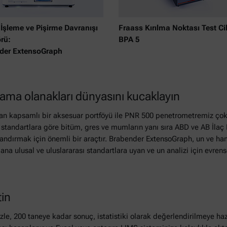
İşleme ve Pişirme Davranışı
Fraass Kırılma Noktası Test Ci
rü:
BPA 5
der ExtensoGraph
ama olanakları dünyasını kucaklayın
an kapsamlı bir aksesuar portföyü ile PNR 500 penetrometremiz çok
standartlara göre bitüm, gres ve mumların yanı sıra ABD ve AB İlaç
landırmak için önemli bir araçtır. Brabender ExtensoGraph, un ve ha
 ana ulusal ve uluslararası standartlara uyan ve un analizi için evren
tin
zle, 200 taneye kadar sonuç, istatistiki olarak değerlendirilmeye ha