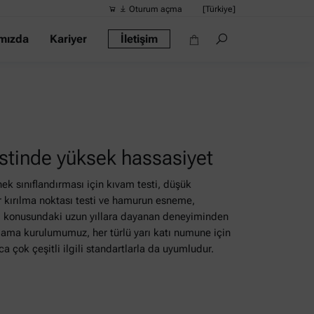
Oturum açma
[Türkiye]
mızda
Kariyer
İletişim
Önerilen ara
Hızlı bağlantı
Portatif yoğun
Reometreler
tinde yüksek hassasiyet
Yoğunluk Ölçe
Akıllı Yoğunlu
nek sınıflandırması için kıvam testi, düşük
ir kırılma noktası testi ve hamurun esneme,
Alkol Ölçüm C
eri konusundaki uzun yıllara dayanan deneyiminden
ulama kurulumumuz, her türlü yarı katı numune için
a çok çeşitli ilgili standartlarla da uyumludur.