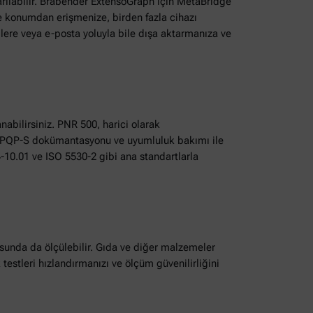
rılabilir. Brabender ExtensoGraph için MetaBridge
ve konumdan erişmenize, birden fazla cihazı
mlere veya e-posta yoluyla bile dışa aktarmanıza ve
nabilirsiniz. PNR 500, harici olarak
 bir PQP-S dokümantasyonu ve uyumluluk bakımı ile
4-10.01 ve ISO 5530-2 gibi ana standartlarla
osunda da ölçülebilir. Gıda ve diğer malzemeler
testleri hızlandırmanızı ve ölçüm güvenilirliğini