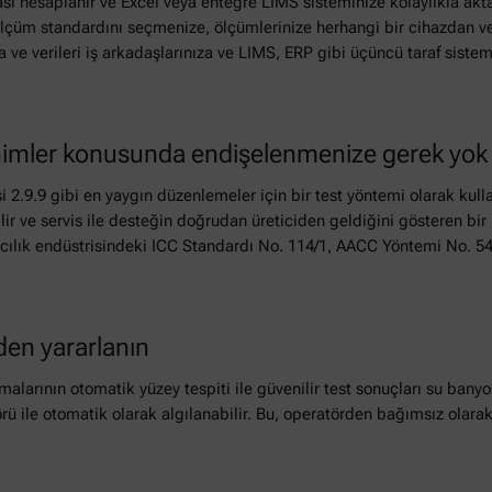
hesaplanır ve Excel veya entegre LIMS sisteminize kolaylıkla akta
iz ölçüm standardını seçmenize, ölçümlerinize herhangi bir cihazdan 
 ve verileri iş arkadaşlarınıza ve LIMS, ERP gibi üçüncü taraf siste
inimler konusunda endişelenmenize gerek yok
2.9.9 gibi en yaygın düzenlemeler için bir test yöntemi olarak kulla
ebilir ve servis ile desteğin doğrudan üreticiden geldiğini gösteren
rıncılık endüstrisindeki ICC Standardı No. 114/1, AACC Yöntemi No. 5
den yararlanın
larının otomatik yüzey tespiti ile güvenilir test sonuçları su bany
rü ile otomatik olarak algılanabilir. Bu, operatörden bağımsız olarak 