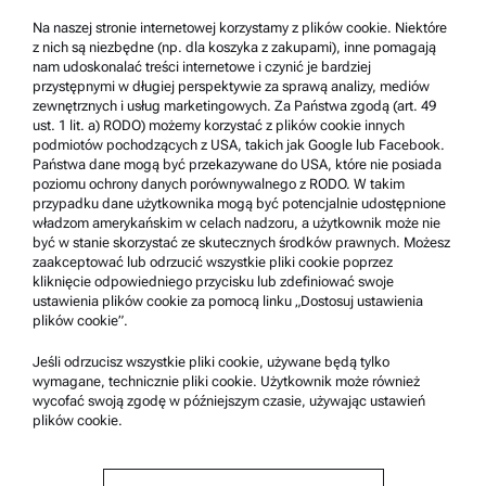
Polityka prywatności
Na naszej stronie internetowej korzystamy z plików cookie. Niektóre
z nich są niezbędne (np. dla koszyka z zakupami), inne pomagają
Nota prawna
nam udoskonalać treści internetowe i czynić je bardziej
Warunki korzystania
przystępnymi w długiej perspektywie za sprawą analizy, mediów
zewnętrznych i usług marketingowych. Za Państwa zgodą (art. 49
Znaki towarowe
ust. 1 lit. a) RODO) możemy korzystać z plików cookie innych
podmiotów pochodzących z USA, takich jak Google lub Facebook.
System zgłaszania nieprawidłowości
Państwa dane mogą być przekazywane do USA, które nie posiada
poziomu ochrony danych porównywalnego z RODO. W takim
przypadku dane użytkownika mogą być potencjalnie udostępnione
Pomoc techniczna dla produktów
władzom amerykańskim w celach nadzoru, a użytkownik może nie
być w stanie skorzystać ze skutecznych środków prawnych. Możesz
Anton Paar Certified Service
zaakceptować lub odrzucić wszystkie pliki cookie poprzez
kliknięcie odpowiedniego przycisku lub zdefiniować swoje
Deklaracja bezpieczeństwa
ustawienia plików cookie za pomocą linku „Dostosuj ustawienia
plików cookie”.
Centra techniczne firmy Anton Paar
Kontakt
Jeśli odrzucisz wszystkie pliki cookie, używane będą tylko
wymagane, technicznie pliki cookie. Użytkownik może również
wycofać swoją zgodę w późniejszym czasie, używając ustawień
plików cookie.
Informacje o firmie
Firma