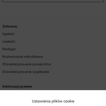
Zalecany
Gęstość
Lepkość
Reologia
Roztwarzanie mikrofalowe
Charakteryzowanie powierzchni
Charakteryzowanie cząsteczek
Informacje prawne
Warunki korzystania z usług
Ustawienia plików cookie
Polityka prywatności grupy