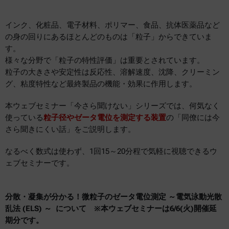
インク、化粧品、電子材料、ポリマー、食品、抗体医薬品など
の身の回りにあるほとんどのものは「粒子」からできていま
す。
様々な分野で「粒子の特性評価」は重要とされています。
粒子の大きさや安定性は反応性、溶解速度、沈降、クリーミン
グ、粘度特性など最終製品の機能・効果に作用します。
本ウェブセミナー「今さら聞けない」シリーズでは、何気なく
使っている
粒子径やゼータ電位を測定する装置
の「同僚には今
さら聞きにくい話」をご説明します。
なるべく数式は使わず、1回15～20分程で気軽に視聴できるウ
ェブセミナーです。
分散・凝集が分かる！微粒子のゼータ電位測定 ～電気泳動光散
乱法 (ELS) ～ について ※本ウェブセミナーは6/6(火)開催延
期分です。