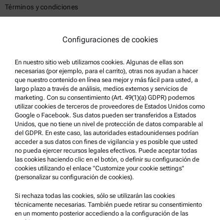
Términos y condiciones
Política de privacidad del grupo
Política de privacidad
Configuraciones de cookies
Aviso Legal
En nuestro sitio web utilizamos cookies. Algunas de ellas son
Condiciones de uso
necesarias (por ejemplo, para el carrito), otras nos ayudan a hacer
que nuestro contenido en línea sea mejor y más fácil para usted, a
Marcas comerciales
largo plazo a través de análisis, medios externos y servicios de
marketing. Con su consentimiento (Art. 49(1)(a) GDPR) podemos
Sistema de denuncia de irregularidades
utilizar cookies de terceros de proveedores de Estados Unidos como
Google o Facebook. Sus datos pueden ser transferidos a Estados
Unidos, que no tiene un nivel de protección de datos comparable al
Asistencia para el producto
del GDPR. En este caso, las autoridades estadounidenses podrían
acceder a sus datos con fines de vigilancia y es posible que usted
Anton Paar Certified Service
no pueda ejercer recursos legales efectivos. Puede aceptar todas
las cookies haciendo clic en el botón, o definir su configuración de
Declaración de seguridad
cookies utilizando el enlace "Customize your cookie settings"
(personalizar su configuración de cookies).
Centros técnicos Anton Paar
Comuníquese con nosotros
Si rechaza todas las cookies, sólo se utilizarán las cookies
técnicamente necesarias. También puede retirar su consentimiento
en un momento posterior accediendo a la configuración de las