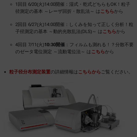
1回目 6/20(火)14:00開催：湿式・乾式どちらもOK！粒子
径測定の基本 ～レーザ回折・散乱法～ は
こちら
から
2回目 6/27(火)14:00開催：しくみを知って正しく分析！粒
子径測定の基本 ～動的光散乱法(DLS)～ は
こちら
から
4回目 7/11(火)
10:30開催
：フィルムも測れる！？分散不要
のゼータ電位測定 ～流動電位法～ は
こちら
から
粒子径分布測定装置
の詳細情報は
こちらから
ご覧ください。