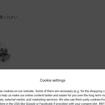
覧ください。
Cookie settings
ております。
e cookies on our website. Some of them are necessary (e.g. for the shopping ca
s help us make our online content better and easier for you over the long term vi
0)
sis, external media, and marketing services. We also use third-party cookies fr
ders in the USA like Google or Facebook if provided with your consent (Art. 49(1