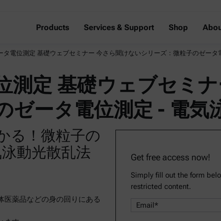
Products
Services & Support
Shop
Abou
タ電位測定 基礎ウェブセミナー 今さら聞けないシリーズ：微粒子のゼータ電位測
位測定 基礎ウェブセミナ
ゼータ電位測定 - 電気泳
かる！微粒子の
気泳動光散乱法
Get free access now!
Simply fill out the form bel
restricted content.
体医薬品などの身の回りにある