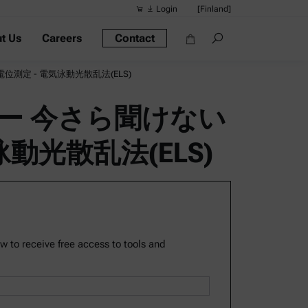
Login
[Finland]
t Us
Careers
Contact
Suggested s
Quick links
定 - 電気泳動光散乱法(ELS)
Portable Dens
ー 今さら聞けない
Rheometers
動光散乱法(ELS)
Density Meter
Smart Density
Alcohol Meter
ow to receive free access to tools and