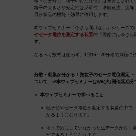
様々な分野で「粒子の特性評価」は重要とされて
粒子の大きさや安定性は反応性、溶解速度、沈降
最終製品の機能・効果に作用します。
本ウェブセミナー「今さら聞けない」シリーズで
やゼータ電位を測定する装置
の「同僚には今さら
す。
なるべく数式は使わず、1回15～20分程で気軽
分散・凝集が分かる！微粒子のゼータ電位測定 ～電気
ついて ※本ウェブセミナーは6/6(火)開催延期分
本ウェブセミナーで学べること
粒子径やゼータ電位を測定する装置の中で
かるようになります。
今まで気にしていなかった生データから、
ができるようになります。