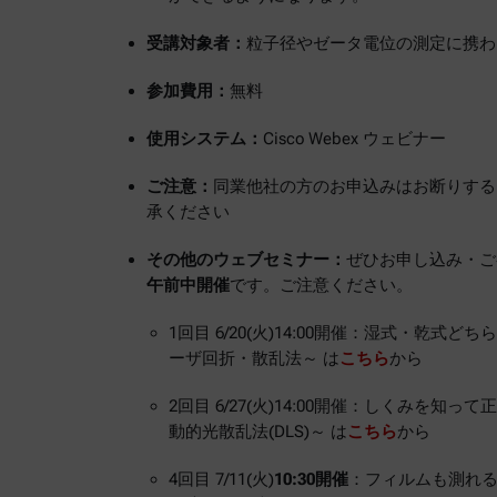
受講対象者：
粒子径やゼータ電位の測定に携わ
参加費用：
無料
使用システム：
Cisco Webex ウェビナー
ご注意：
同業他社の方のお申込みはお断りする
承ください
その他のウェブセミナー：
ぜひお申し込み・ご
午前中開催
です。ご注意ください。
1回目 6/20(火)14:00開催：湿式・乾式
ーザ回折・散乱法～ は
こちら
から
2回目 6/27(火)14:00開催：しくみを知
動的光散乱法(DLS)～ は
こちら
から
4回目 7/11(火)
10:30開催
：フィルムも測れ