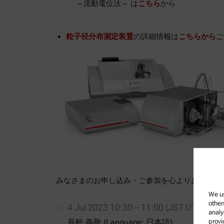
～流動電位法～ は
こちら
から
粒子径分布測定装置
の詳細情報は
こちらから
ご
みなさまのお申し込み・ご参加を心よりお待ちし
We us
other
4 Jul 2023 10:30 – 11:00 (JST UTC+09:0
analy
長舩 義敬 (Language: 日本語)
provi