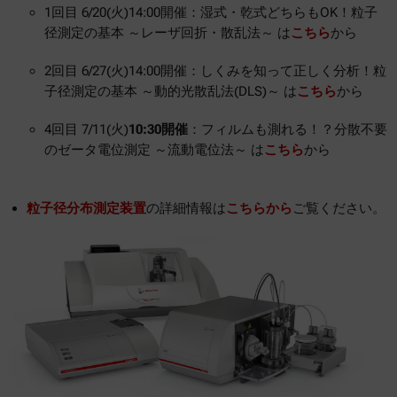
1回目 6/20(火)14:00開催：湿式・乾式どちらもOK！粒子
径測定の基本 ～レーザ回折・散乱法～ は
こちら
から
2回目 6/27(火)14:00開催：しくみを知って正しく分析！粒
子径測定の基本 ～動的光散乱法(DLS)～ は
こちら
から
4回目 7/11(火)
10:30開催
：フィルムも測れる！？分散不要
のゼータ電位測定 ～流動電位法～ は
こちら
から
粒子径分布測定装置
の詳細情報は
こちらから
ご覧ください。