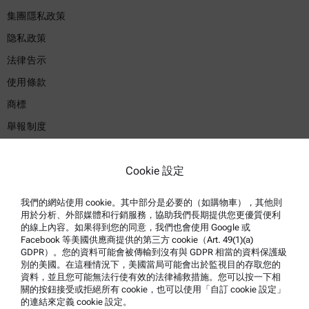
集團隱私政策
隐私政策
法律告示
使用條款
商標
舉報制度
產品支援
Cookie 設定
安東帕認證服務
我們的網站使用 cookie。其中部分是必要的（如購物車），其他則
安全聲明
用於分析、外部媒體和行銷服務，協助我們長期提供您更優質便利
的線上內容。如果得到您的同意，我們也會使用 Google 或
安東帕技術中心
Facebook 等美國供應商提供的第三方 cookie（Art. 49(1)(a)
GDPR）。您的資料可能會被傳輸到沒有與 GDPR 相當的資料保護級
聯絡我們
別的美國。在這種情況下，美國當局可能會出於監視目的存取您的
資料，並且您可能無法行使有效的法律補救措施。您可以按一下相
關的按鈕接受或拒絕所有 cookie，也可以使用「自訂 cookie 設定」
公司資訊
的連結來定義 cookie 設定。