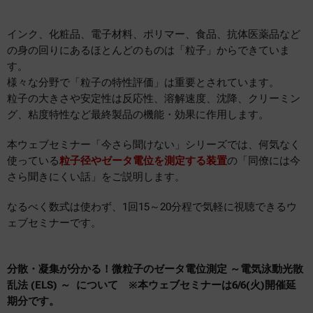
インク、化粧品、電子材料、ポリマー、食品、抗体医薬品など
の身の回りにあるほとんどのものは「粒子」からできていま
す。
様々な分野で「粒子の特性評価」は重要とされています。
粒子の大きさや安定性は反応性、溶解速度、沈降、クリーミン
グ、粘度特性など最終製品の機能・効果に作用します。
本ウェブセミナー「今さら聞けない」シリーズでは、何気なく
使っている
粒子径やゼータ電位を測定する装置
の「同僚には今
さら聞きにくい話」をご説明します。
なるべく数式は使わず、1回15～20分程で気軽に視聴できるウ
ェブセミナーです。
分散・凝集が分かる！微粒子のゼータ電位測定 ～電気泳動光散
乱法 (ELS) ～ について ※本ウェブセミナーは6/6(火)開催延
期分です。