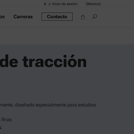
Inicio de sesión
[Mexico]
os
Carreras
Contacto
Búsquedas s
Vínculos ráp
Densímetro po
 de tracción
Reómetros
Densímetros
Densímetro in
Alcoholímetro
almente, diseñado especialmente para estudios
 finas
N