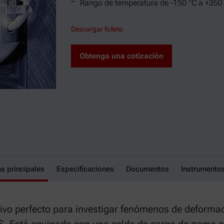
Rango de temperatura de -150 °C a +350
Descargar folleto
Obtenga una cotización
as principales
e tracción 2.0
Especificaciones
Documentos
Instrumento
itivo perfecto para investigar fenómenos de deformac