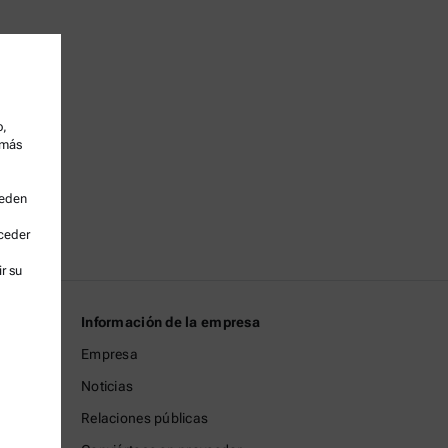
o,
 más
ueden
cceder
r su
Información de la empresa
Empresa
Noticias
Relaciones públicas