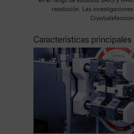
en el rango de estudios SAXS y WAX
resolución. Las investigacione
Cryo/calefaccion
Características principales