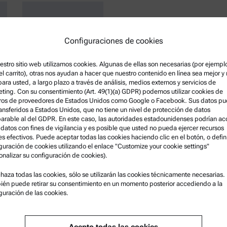
Configuraciones de cookies
estro sitio web utilizamos cookies. Algunas de ellas son necesarias (por ejempl
Sistema SAXS/WAXS:
el carrito), otras nos ayudan a hacer que nuestro contenido en línea sea mejor y
SAXSpoint 700
 para usted, a largo plazo a través de análisis, medios externos y servicios de
ting. Con su consentimiento (Art. 49(1)(a) GDPR) podemos utilizar cookies de
ros de proveedores de Estados Unidos como Google o Facebook. Sus datos p
ransferidos a Estados Unidos, que no tiene un nivel de protección de datos
rable al del GDPR. En este caso, las autoridades estadounidenses podrían a
 datos con fines de vigilancia y es posible que usted no pueda ejercer recursos
es efectivos. Puede aceptar todas las cookies haciendo clic en el botón, o defini
guración de cookies utilizando el enlace "Customize your cookie settings"
onalizar su configuración de cookies).
mación legal
Asistencia para el producto
chaza todas las cookies, sólo se utilizarán las cookies técnicamente necesarias.
os y condiciones
Anton Paar Certified Service
én puede retirar su consentimiento en un momento posterior accediendo a la
guración de las cookies.
ca de privacidad del grupo
Declaración de seguridad
ca de privacidad
Centros técnicos Anton Paar