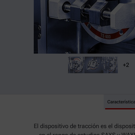
+2
Característic
Dispositivo d
El dispositivo de tracción es el dispos