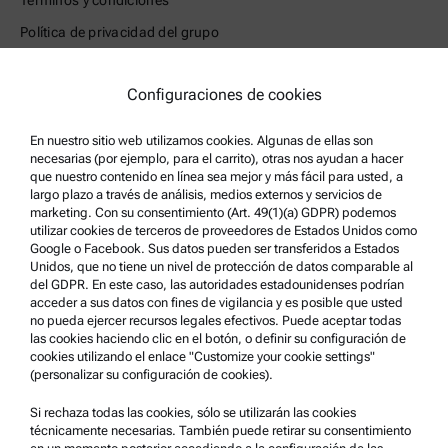
Política de privacidad del grupo
Política de privacidad
Configuraciones de cookies
Aviso Legal
Condiciones de uso
En nuestro sitio web utilizamos cookies. Algunas de ellas son
necesarias (por ejemplo, para el carrito), otras nos ayudan a hacer
Marcas comerciales
que nuestro contenido en línea sea mejor y más fácil para usted, a
Sistema de denuncia de irregularidades
largo plazo a través de análisis, medios externos y servicios de
marketing. Con su consentimiento (Art. 49(1)(a) GDPR) podemos
utilizar cookies de terceros de proveedores de Estados Unidos como
Asistencia para el producto
Google o Facebook. Sus datos pueden ser transferidos a Estados
Unidos, que no tiene un nivel de protección de datos comparable al
Anton Paar Certified Service
del GDPR. En este caso, las autoridades estadounidenses podrían
acceder a sus datos con fines de vigilancia y es posible que usted
Declaración de seguridad
no pueda ejercer recursos legales efectivos. Puede aceptar todas
las cookies haciendo clic en el botón, o definir su configuración de
Centros técnicos Anton Paar
cookies utilizando el enlace "Customize your cookie settings"
Comuníquese con nosotros
(personalizar su configuración de cookies).
Si rechaza todas las cookies, sólo se utilizarán las cookies
Información de la empresa
técnicamente necesarias. También puede retirar su consentimiento