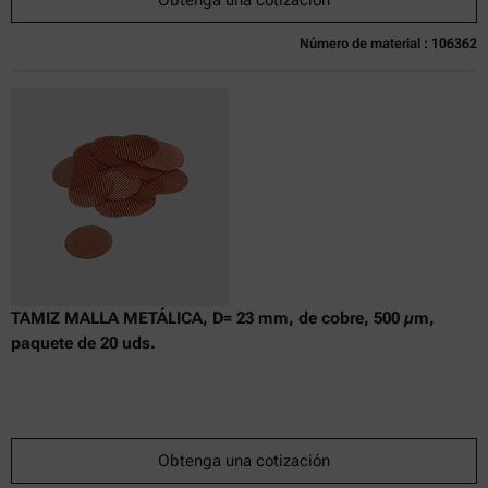
Número de material : 106362
Actualmente no disponible
Obtenga una cotización
Añadir al carrito
Precio exclusivo en línea
excl.
incl.
0
IVA
Tiempo de entrega:
TAMIZ MALLA METÁLICA, D= 23 mm, de cobre, 500 µm,
paquete de 20 uds.
Obtenga una cotización