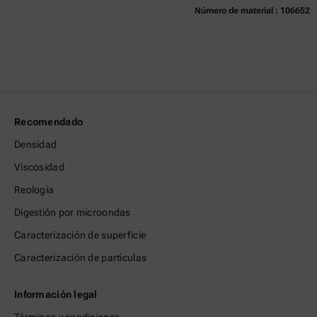
Número de material : 106652
Actualmente no disponible
Obtenga una cotización
Añadir al carrito
Precio exclusivo en línea
excl.
incl.
0
IVA
Tiempo de entrega:
Recomendado
Densidad
Viscosidad
Reología
Digestión por microondas
Caracterización de superficie
Caracterización de partículas
Información legal
Términos y condiciones