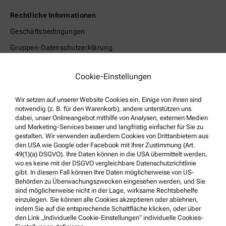
Rechtliche Informationen
Geschäftsbedingungen
Gruppen-Datenschutzerklärung
Impressum
Cookie-Einstellungen
Nutzungsbedingungen
Markennamen
Wir setzen auf unserer Website Cookies ein. Einige von ihnen sind
notwendig (z. B. für den Warenkorb), andere unterstützen uns
Hinweisgebersystem
dabei, unser Onlineangebot mithilfe von Analysen, externen Medien
und Marketing-Services besser und langfristig einfacher für Sie zu
gestalten. Wir verwenden außerdem Cookies von Drittanbietern aus
Service & Support
den USA wie Google oder Facebook mit Ihrer Zustimmung (Art.
Anton Paar Certified Service
49(1)(a) DSGVO). Ihre Daten können in die USA übermittelt werden,
wo es keine mit der DSGVO vergleichbare Datenschutzrichtlinie
Sicherheitsbestätigung
gibt. In diesem Fall können Ihre Daten möglicherweise von US-
Behörden zu Überwachungszwecken eingesehen werden, und Sie
Anton Paar Technical Centers
sind möglicherweise nicht in der Lage, wirksame Rechtsbehelfe
einzulegen. Sie können alle Cookies akzeptieren oder ablehnen,
Kontaktieren Sie uns
indem Sie auf die entsprechende Schaltfläche klicken, oder über
den Link „Individuelle Cookie-Einstellungen“ individuelle Cookies-