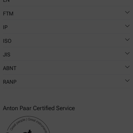
51784
FTM
6246
IP
791-3302
ISO
131
JIS
540
6246
ABNT
K 2261
RANP
NBR 8644
NBR 14525
5
Anton Paar Certified Service
19
764
778