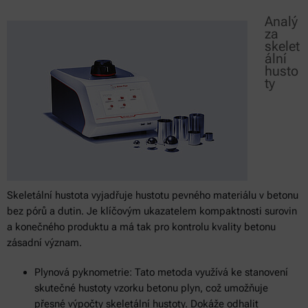
Analý
za
skelet
ální
husto
ty
Skeletální hustota vyjadřuje hustotu pevného materiálu v betonu
bez pórů a dutin. Je klíčovým ukazatelem kompaktnosti surovin
a konečného produktu a má tak pro kontrolu kvality betonu
zásadní význam.
Plynová pyknometrie: Tato metoda využívá ke stanovení
skutečné hustoty vzorku betonu plyn, což umožňuje
přesné výpočty skeletální hustoty. Dokáže odhalit