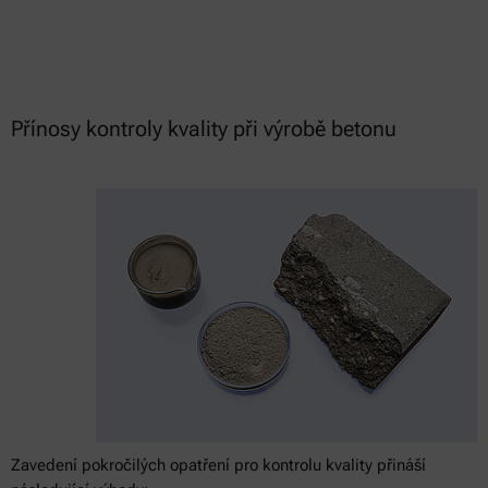
Přínosy kontroly kvality při výrobě betonu
Zavedení pokročilých opatření pro kontrolu kvality přináší