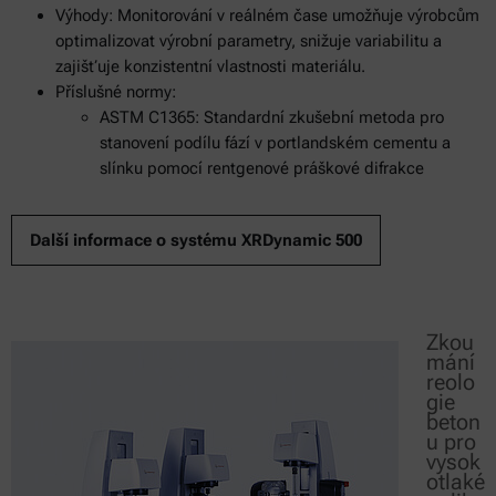
Výhody: Monitorování v reálném čase umožňuje výrobcům
optimalizovat výrobní parametry, snižuje variabilitu a
zajišťuje konzistentní vlastnosti materiálu.
Příslušné normy:
ASTM C1365: Standardní zkušební metoda pro
stanovení podílu fází v portlandském cementu a
slínku pomocí rentgenové práškové difrakce
Další informace o systému XRDynamic 500
Zkou
mání
reolo
gie
beton
u pro
vysok
otlaké