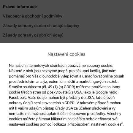
Právní informace
Všeobecné obchodní podmínky
Zásady ochrany osobních údajů skupiny
Zásady ochrany osobních údajů
Právní sdělení
Nastavení cookies
Podmínky použití
Ochranné známky
Na našich internetových stránkách používáme soubory cookie.
Některé z nich jsou nezbytné (např. pro nákupní košík), jiné nám
Systém oznamování nekalých praktik
pomáhají pro Vás dlouhodobě vylepšovat a usnadňovat online obsah
prostřednictvím analýz, externích médií a marketingových služeb.
S vaším souhlasem (čl. 49 (1) (a) GDPR) můžeme používat soubory
Podpora produktů
cookie třetích stran od poskytovatelů z USA, jako je Google nebo
Facebook. Vaše údaje mohou být předány do USA, kde úroveň
Certifikovaný servis Anton Paar
ochrany údajů není srovnatelná s GDPR. V takovém případě mohou
mít k vašim údajům přístup úřady USA za účelem sledování a vy
Prohlášení o bezpečnosti
nemusíte mít možnost uplatnit účinné opravné prostředky. Všechny
cookies můžete přijmout kliknutím na tlačítko nebo definovat svá
Technická centra společnosti Anton Paar
nastavení cookies pomocí odkazu „Přizpůsobení nastavení cookies“.
Kontaktujte nás