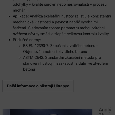
odchylky v kvalitě surovin nebo nesrovnalosti v procesu
míchání.
Aplikace: Analýza skeletální hustoty zajišťuje konzistentní
mechanické vlastnosti a pevnost napříč výrobními
šaržemi. Sledováním tohoto parametru mohou výrobci
ověřovat návrhy směsí a zlepšit celkovou kontrolu kvality.
Příslušné normy:
BS EN 12390-7: Zkoušení ztvrdlého betonu –
Objemová hmotnost ztvrdlého betonu
ASTM C642: Standardní zkušební metoda pro
stanovení hustoty, nasákavosti a dutin ve ztvrdlém
betonu
Další informace o přístroji Ultrapyc
Analý
za