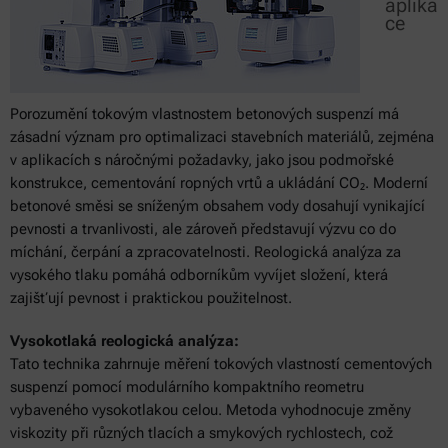
aplika
ce
Porozumění tokovým vlastnostem betonových suspenzí má
zásadní význam pro optimalizaci stavebních materiálů, zejména
v aplikacích s náročnými požadavky, jako jsou podmořské
konstrukce, cementování ropných vrtů a ukládání CO₂. Moderní
betonové směsi se sníženým obsahem vody dosahují vynikající
pevnosti a trvanlivosti, ale zároveň představují výzvu co do
míchání, čerpání a zpracovatelnosti. Reologická analýza za
vysokého tlaku pomáhá odborníkům vyvíjet složení, která
zajišťují pevnost i praktickou použitelnost.
Vysokotlaká reologická analýza:
Tato technika zahrnuje měření tokových vlastností cementových
suspenzí pomocí modulárního kompaktního reometru
vybaveného vysokotlakou celou. Metoda vyhodnocuje změny
viskozity při různých tlacích a smykových rychlostech, což