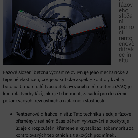
fázov
ého
slože
ní
pomo
cí
rentg
enové
difrak
ce in
situ
Fázové složení betonu významně ovlivňuje jeho mechanické a
tepelné vlastnosti, což jsou kritické aspekty kontroly kvality
betonu. U materiálů typu autoklávovaného pórobetonu (AAC) je
kontrola tvorby fází, jako je tobermorit, zásadní pro dosažení
požadovaných pevnostních a izolačních vlastností.
Rentgenová difrakce in situ: Tato technika sleduje fázové
přeměny v reálném čase během vytvrzování a poskytuje
údaje o rozpouštění křemene a krystalizaci tobermoritu za
kontrolovaných teplotních a tlakových podmínek.