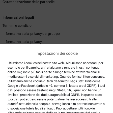
Caratterizzazione delle particelle
Informazioni legali
Termini e condizioni
Informativa sulla privacy del gruppo
Informativa sulla privacy
Nota legale
Impostazioni dei cookie
Termini d'uso
Utilizziamo i cookies nel nostro sito web. Alcuni sono necessari, per
Marchi di fabbrica
esempio per il carrello, altri ci aiutano a rendere i nostri contenuti
online migliori e più facili per te a lungo termine attraverso analisi,
Sistema di whistleblowing
media esterni e servizi di marketing. Quando fornisci il tuo consenso,
utilizziamo anche cookie di terzi da fornitori negli Stati Uniti come
Google o Facebook (articolo 49, comma 1, lettera a del GDPR). I tuoi
Supporto prodotto
dati possono essere trasferiti negli Stati Uniti, i quali non hanno un
livello di protezione dei dati paragonabile al GDPR. In questo caso i
Anton Paar Certified Service
tuoi dati potrebbero essere potenzialmente resi accessibili alle
autorità statunitensi a scopo di sorveglianza e tu potresti non avere a
Dichiarazione di sicurezza
disposizione tutele legali efficaci. Puoi accettare tutti i cookie
cliccando sul tasto oppure definire le tue impostazioni dei cookie