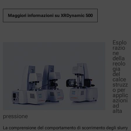
Maggiori informazioni su XRDynamic 500
Esplo
razio
ne
della
reolo
gia
del
calce
struzz
o per
applic
azioni
ad
alta
pressione
La comprensione del comportamento di scorrimento degli slurry