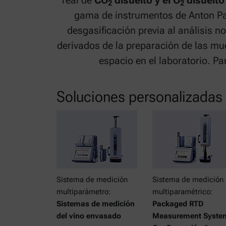
real de
CO
disuelto y el O
disuelto
2
2
gama de instrumentos de Anton Paar
desgasificación previa al análisis n
derivados de la preparación de las mu
espacio en el laboratorio. P
Soluciones personalizadas
Sistema de medición
Sistema de medición
multiparámetro:
multiparamétrico:
Sistemas de medición
Packaged RTD
del vino envasado
Measurement Syste