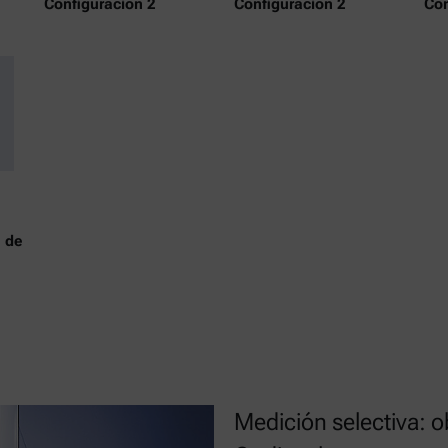
Configuración 2
Configuración 2
Con
 de
Medición selectiva: o