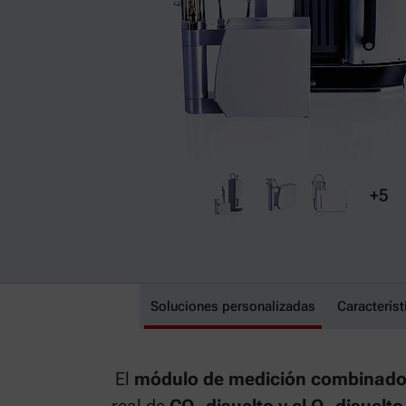
+5
Soluciones personalizadas
CarboQC ME
Característ
El
módulo de medición combinado