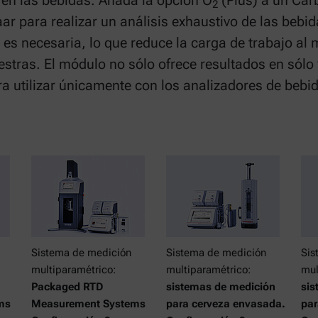
en las bebidas. Añada la opción O
(Plus) a un Ca
2
 para realizar un análisis exhaustivo de las bebid
o es necesaria, lo que reduce la carga de trabajo al 
estras. El módulo no sólo ofrece resultados en sól
ara utilizar únicamente con los analizadores de beb
Sistema de medición
Sistema de medición
Sis
multiparamétrico:
multiparamétrico:
mul
Packaged RTD
sistemas de medición
sis
ms
Measurement Systems
para cerveza envasada.
par