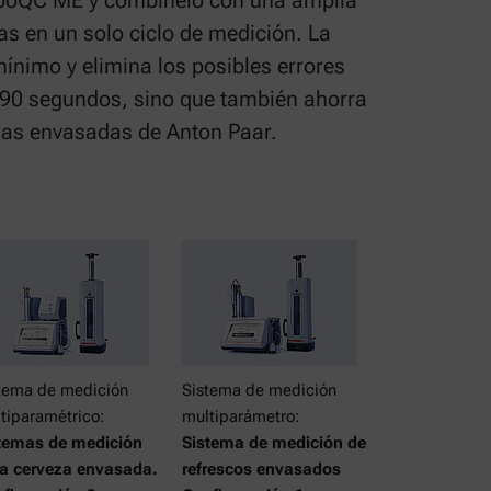
rboQC ME y combínelo con una amplia
as en un solo ciclo de medición. La
mínimo y elimina los posibles errores
o 90 segundos, sino que también ahorra
idas envasadas de Anton Paar.
tema de medición
Sistema de medición
tiparamétrico:
multiparámetro:
temas de medición
Sistema de medición de
a cerveza envasada.
refrescos envasados