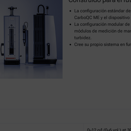
La configuración estándar de
CarboQC ME y el dispositivo 
La configuración modular de
módulos de medición de maner
turbidez.
Cree su propio sistema en fu
0–12 g/l (0–6 vol.) at 3