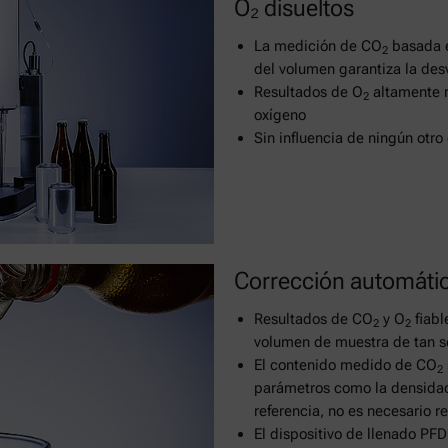
O₂ disueltos
La medición de CO
basada e
2
del volumen garantiza la desv
Resultados de O
altamente r
2
oxígeno
Sin influencia de ningún otro
Corrección automáti
Resultados de CO
y O
fiabl
2
2
volumen de muestra de tan s
El contenido medido de CO
2
parámetros como la densidad
referencia, no es necesario r
El dispositivo de llenado PFD