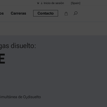
Inicio de sesión
[Spain]
os
Carreras
Contacto
Búsquedas s
Vínculos ráp
Densímetro po
Reómetros
as disuelto:
Densímetros
E
Densímetro in
Alcoholímetro
simultánea de O
disuelto
2