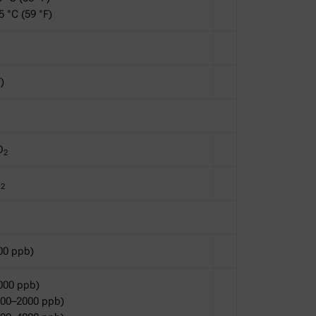
5 °C (59 °F)
)
O
2
O
2
200 ppb)
1000 ppb)
000–2000 ppb)