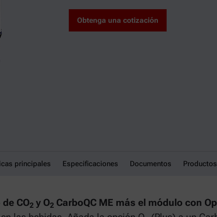
Obtenga una cotización
icas principales
Especificaciones
Documentos
Productos
 de CO
y O
CarboQC ME más el módulo con Op
2
2