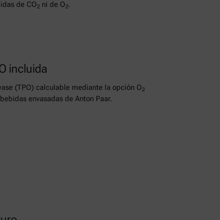
didas de CO
ni de O
.
2
2
 incluida
nvase (TPO) calculable mediante la opción O
2
e bebidas envasadas de Anton Paar.
turo