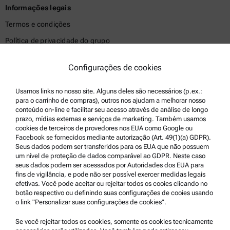
Informações legais
Termos e condições
Política de privacidade do grupo
Política de privacidade
Configurações de cookies
Aviso legal
Termos de uso
Usamos links no nosso site. Alguns deles são necessários (p.ex.:
para o carrinho de compras), outros nos ajudam a melhorar nosso
Marcas registradas
conteúdo on-line e facilitar seu acesso através de análise de longo
prazo, mídias externas e serviços de marketing. Também usamos
Canal de denúncias
cookies de terceiros de provedores nos EUA como Google ou
Facebook se fornecidos mediante autorização (Art. 49(1)(a) GDPR).
Seus dados podem ser transferidos para os EUA que não possuem
Suporte ao produto
um nível de proteção de dados comparável ao GDPR. Neste caso
seus dados podem ser acessados por Autoridades dos EUA para
Serviço certificado Anton Paar
fins de vigilância, e pode não ser possível exercer medidas legais
efetivas. Você pode aceitar ou rejeitar todos os cooies clicando no
Declaração de Segurança
botão respectivo ou definindo suas configurações de cooies usando
o link "Personalizar suas configurações de cookies".
Centros Técnicos Anton Paar
Entre em contato conosco
Se você rejeitar todos os cookies, somente os cookies tecnicamente