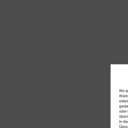
Wir s
Waren
exter
gesta
oder 
überm
In di
Überw