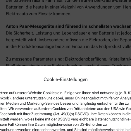
der Batterien rasant Fahrt auf, von den frühen Blei-Säure-Batter
Batterien, die heute in einer Vielzahl von Anwendungen vom Her
Elektroauto zum Einsatz kommen.
Anton Paar-Messgeräte sind führend im schnellsten wachse
Die Sicherheit, Leistung und Lebensdauer einer Batterie ist jedo
hergestellt wird. Insbesondere müssen die Elektroden, der Separa
in die Produktionsanlage bis zum Einbau in das Endprodukt voll
Zu messende Parameter sind: Elektrodenoberfläche, Kristallstrukt
Fließeigenschaften des Elektrodenslurry sowie dessen Trocknun
Rohstoffe, Porengröße und Struktureigenschaften des Separator
Elektrolyten. Das alles kann natürlich mit
Cookie-Einstellungen
Anton Paar-Messgerät
In der Youtube-Serie
The Battery Experts
bietet Anthony Chalou,
etzen auf unserer Website Cookies ein. Einige von ihnen sind notwendig (z. B. f
korb), andere unterstützen uns dabei, unser Onlineangebot mithilfe von Analy
über die gängigsten Technologien zur Charakterisierung, die in
nen Medien und Marketing-Services besser und langfristig einfacher für Sie zu
Herstellung von Lithium-Ionen-Batterien verwendet werden.
lten. Wir verwenden außerdem Cookies von Drittanbietern aus den USA wie Go
Facebook mit Ihrer Zustimmung (Art. 49(1)(a) DSGVO). Ihre Daten können in di
ittelt werden, wo es keine mit der DSGVO vergleichbare Datenschutzrichtlinie 
Diesen Artikel teilen:
esem Fall können Ihre Daten möglicherweise von US-Behörden zu
achungszwecken eingesehen werden, und Sie sind möglicherweise nicht in d