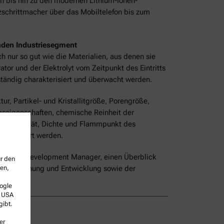
ien bis hin zu den modernen Lithium-Ionen-
zschrittmacher über das Mobiltelefon bis zum
nden Industriesegment
ch nur so gut wie die Materialien, aus denen sie
tor und der Elektrolyt vom Zeitpunkt des Eintritts
ständig charakterisiert und überwacht werden.
ur, Partikel- und Kristallitgröße, Porengröße,
gseigenschaften, chemische Reinheit der
s, Viskosität, Dichte und Flammpunkt des
e
analysiert werden.
 Market Development Manager, einen Überblick
ür den
sen,
 der Forschung und Entwicklung sowie der
ogle
e USA
gibt.
er