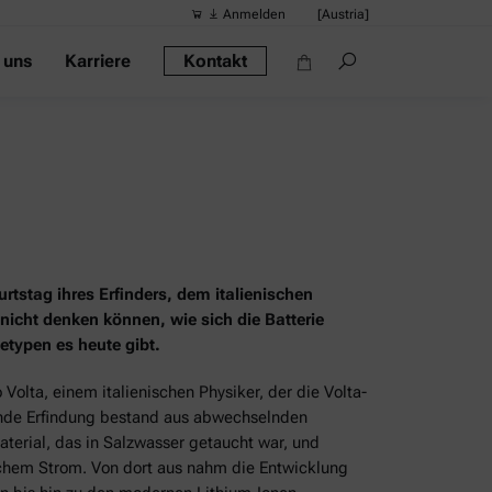
Anmelden
[Austria]
 uns
Karriere
Kontakt
Vorgeschlag
Quick-Links
Tragbares Di
Rheometer
Dichtemessge
Intelligentes
urtstag ihres Erfinders, dem italienischen
Alkoholmessg
 nicht denken können, wie sich die Batterie
etypen es heute gibt.
Volta, einem italienischen Physiker, der die Volta-
chende Erfindung bestand aus abwechselnden
terial, das in Salzwasser getaucht war, und
schem Strom. Von dort aus nahm die Entwicklung